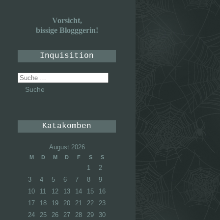
Vorsicht,
bissige Blogggerin!
Inquisition
Suche
nach:
Katakomben
August 2026
M
D
M
D
F
S
S
1
2
3
4
5
6
7
8
9
10
11
12
13
14
15
16
17
18
19
20
21
22
23
24
25
26
27
28
29
30