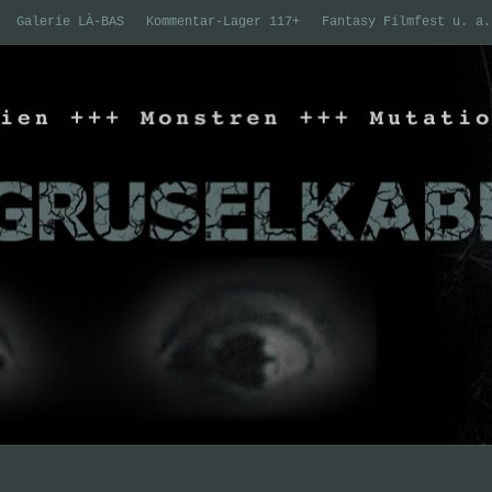
Galerie LÀ-BAS
Kommentar-Lager 117+
Fantasy Filmfest u. a.