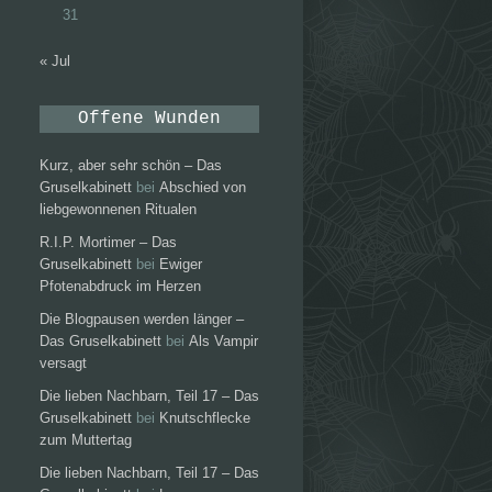
31
« Jul
Offene Wunden
Kurz, aber sehr schön – Das
Gruselkabinett
bei
Abschied von
liebgewonnenen Ritualen
R.I.P. Mortimer – Das
Gruselkabinett
bei
Ewiger
Pfotenabdruck im Herzen
Die Blogpausen werden länger –
Das Gruselkabinett
bei
Als Vampir
versagt
Die lieben Nachbarn, Teil 17 – Das
Gruselkabinett
bei
Knutschflecke
zum Muttertag
Die lieben Nachbarn, Teil 17 – Das