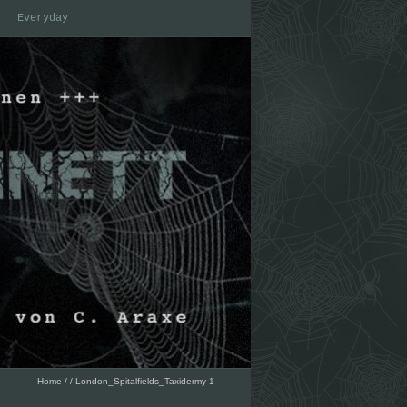
Everyday
Home
/
/
London_Spitalfields_Taxidermy 1