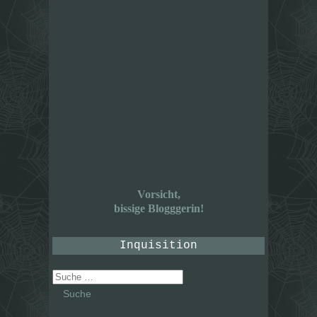
Vorsicht,
bissige Blogggerin!
Inquisition
Suche
nach: