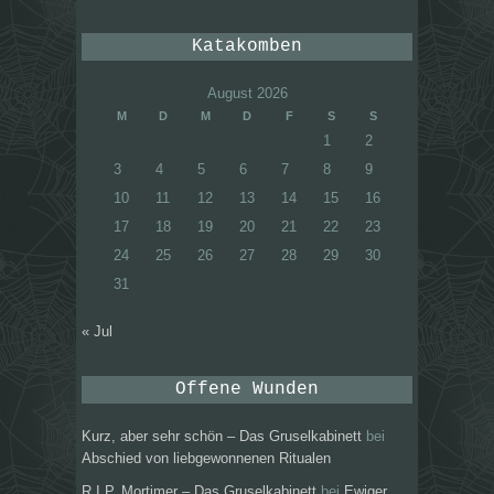
Katakomben
August 2026
M
D
M
D
F
S
S
1
2
3
4
5
6
7
8
9
10
11
12
13
14
15
16
17
18
19
20
21
22
23
24
25
26
27
28
29
30
31
« Jul
Offene Wunden
Kurz, aber sehr schön – Das Gruselkabinett
bei
Abschied von liebgewonnenen Ritualen
R.I.P. Mortimer – Das Gruselkabinett
bei
Ewiger