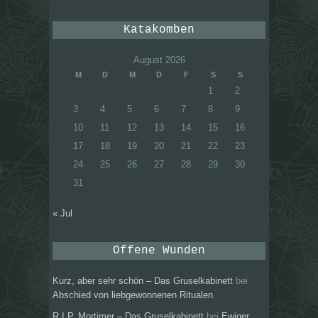
Katakomben
August 2026
M
D
M
D
F
S
S
1
2
3
4
5
6
7
8
9
10
11
12
13
14
15
16
17
18
19
20
21
22
23
24
25
26
27
28
29
30
31
« Jul
Offene Wunden
Kurz, aber sehr schön – Das Gruselkabinett
bei
Abschied von liebgewonnenen Ritualen
R.I.P. Mortimer – Das Gruselkabinett
bei
Ewiger