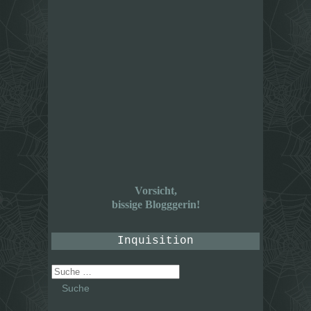
Vorsicht,
bissige Blogggerin!
Inquisition
Suche
nach: