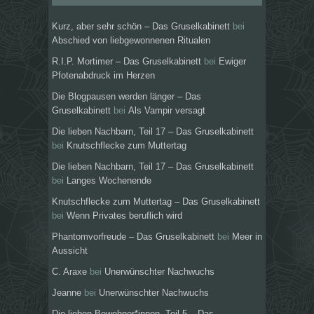
Kurz, aber sehr schön – Das Gruselkabinett
bei
Abschied von liebgewonnenen Ritualen
R.I.P. Mortimer – Das Gruselkabinett
bei
Ewiger
Pfotenabdruck im Herzen
Die Blogpausen werden länger – Das
Gruselkabinett
bei
Als Vampir versagt
Die lieben Nachbarn, Teil 17 – Das Gruselkabinett
bei
Knutschflecke zum Muttertag
Die lieben Nachbarn, Teil 17 – Das Gruselkabinett
bei
Langes Wochenende
Knutschflecke zum Muttertag – Das Gruselkabinett
bei
Wenn Privates beruflich wird
Phantomvorfreude – Das Gruselkabinett
bei
Meer in
Aussicht
C. Araxe
bei
Unerwünschter Nachwuchs
Jeanne
bei
Unerwünschter Nachwuchs
Die lieben Bewohner*innen, Teil 5 – Das