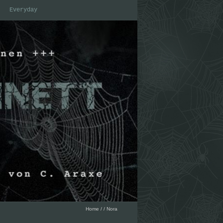
Everyday
Home
/
/
Nora