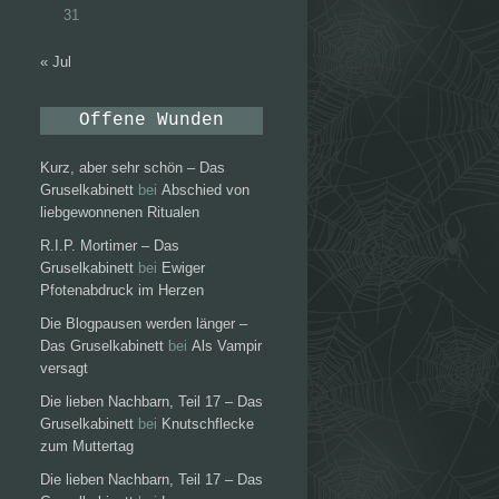
31
« Jul
Offene Wunden
Kurz, aber sehr schön – Das
Gruselkabinett
bei
Abschied von
liebgewonnenen Ritualen
R.I.P. Mortimer – Das
Gruselkabinett
bei
Ewiger
Pfotenabdruck im Herzen
Die Blogpausen werden länger –
Das Gruselkabinett
bei
Als Vampir
versagt
Die lieben Nachbarn, Teil 17 – Das
Gruselkabinett
bei
Knutschflecke
zum Muttertag
Die lieben Nachbarn, Teil 17 – Das