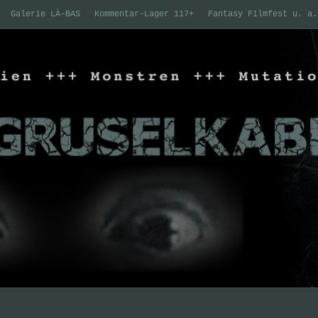
Galerie LÀ-BAS
Kommentar-Lager 117+
Fantasy Filmfest u. a.