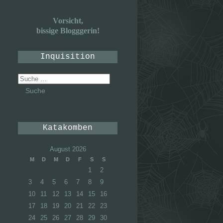
Vorsicht,
bissige Blogggerin!
Inquisition
Suche
nach:
Katakomben
August 2026
M
D
M
D
F
S
S
1
2
3
4
5
6
7
8
9
10
11
12
13
14
15
16
17
18
19
20
21
22
23
24
25
26
27
28
29
30