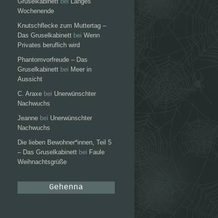
Gruselkabinett
bei
Langes
Wochenende
Knutschflecke zum Muttertag –
Das Gruselkabinett
bei
Wenn
Privates beruflich wird
Phantomvorfreude – Das
Gruselkabinett
bei
Meer in
Aussicht
C. Araxe
bei
Unerwünschter
Nachwuchs
Jeanne
bei
Unerwünschter
Nachwuchs
Die lieben Bewohner*innen, Teil 5
– Das Gruselkabinett
bei
Faule
Weihnachtsgrüße
Gehenna