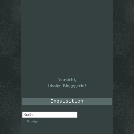
Vorsicht,
bissige Blogggerin!
Inquisition
Suche
nach: