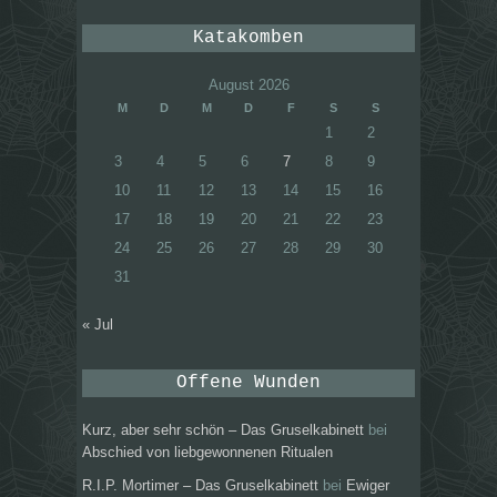
Katakomben
August 2026
M
D
M
D
F
S
S
1
2
3
4
5
6
7
8
9
10
11
12
13
14
15
16
17
18
19
20
21
22
23
24
25
26
27
28
29
30
31
« Jul
Offene Wunden
Kurz, aber sehr schön – Das Gruselkabinett
bei
Abschied von liebgewonnenen Ritualen
R.I.P. Mortimer – Das Gruselkabinett
bei
Ewiger