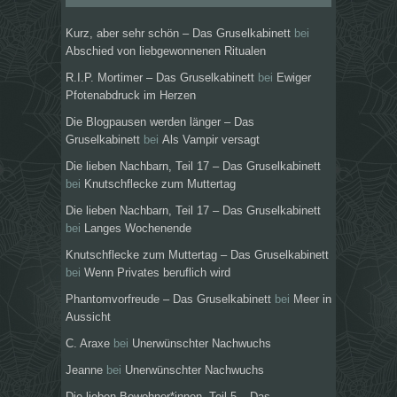
Kurz, aber sehr schön – Das Gruselkabinett
bei
Abschied von liebgewonnenen Ritualen
R.I.P. Mortimer – Das Gruselkabinett
bei
Ewiger
Pfotenabdruck im Herzen
Die Blogpausen werden länger – Das
Gruselkabinett
bei
Als Vampir versagt
Die lieben Nachbarn, Teil 17 – Das Gruselkabinett
bei
Knutschflecke zum Muttertag
Die lieben Nachbarn, Teil 17 – Das Gruselkabinett
bei
Langes Wochenende
Knutschflecke zum Muttertag – Das Gruselkabinett
bei
Wenn Privates beruflich wird
Phantomvorfreude – Das Gruselkabinett
bei
Meer in
Aussicht
C. Araxe
bei
Unerwünschter Nachwuchs
Jeanne
bei
Unerwünschter Nachwuchs
Die lieben Bewohner*innen, Teil 5 – Das