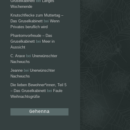
Gruselkabinett
bei
Langes
Wochenende
Knutschflecke zum Muttertag –
Das Gruselkabinett
bei
Wenn
Privates beruflich wird
Phantomvorfreude – Das
Gruselkabinett
bei
Meer in
Aussicht
C. Araxe
bei
Unerwünschter
Nachwuchs
Jeanne
bei
Unerwünschter
Nachwuchs
Die lieben Bewohner*innen, Teil 5
– Das Gruselkabinett
bei
Faule
Weihnachtsgrüße
Gehenna