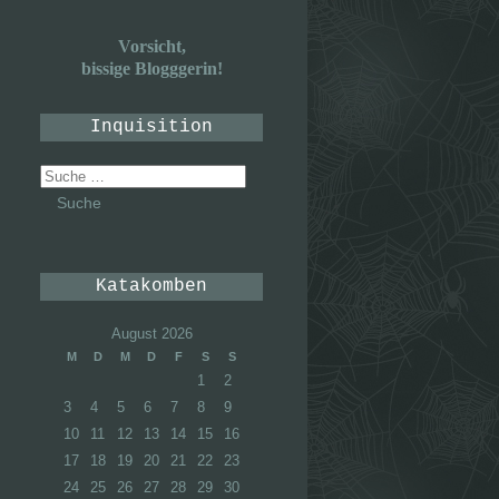
Vorsicht,
bissige Blogggerin!
Inquisition
Suche
nach:
Katakomben
August 2026
M
D
M
D
F
S
S
1
2
3
4
5
6
7
8
9
10
11
12
13
14
15
16
17
18
19
20
21
22
23
24
25
26
27
28
29
30