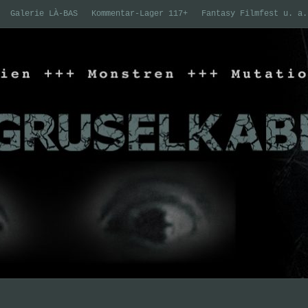
Galerie LÀ-BAS
Kommentar-Lager 117+
Fantasy Filmfest u. a.