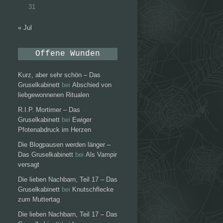
31
« Jul
Offene Wunden
Kurz, aber sehr schön – Das
Gruselkabinett
bei
Abschied von
liebgewonnenen Ritualen
R.I.P. Mortimer – Das
Gruselkabinett
bei
Ewiger
Pfotenabdruck im Herzen
Die Blogpausen werden länger –
Das Gruselkabinett
bei
Als Vampir
versagt
Die lieben Nachbarn, Teil 17 – Das
Gruselkabinett
bei
Knutschflecke
zum Muttertag
Die lieben Nachbarn, Teil 17 – Das