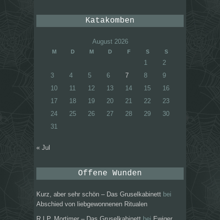
Katakomben
August 2026
M
D
M
D
F
S
S
1
2
3
4
5
6
7
8
9
10
11
12
13
14
15
16
17
18
19
20
21
22
23
24
25
26
27
28
29
30
31
« Jul
Offene Wunden
Kurz, aber sehr schön – Das Gruselkabinett
bei
Abschied von liebgewonnenen Ritualen
R.I.P. Mortimer – Das Gruselkabinett
bei
Ewiger