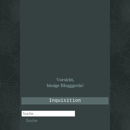
Vorsicht,
bissige Blogggerin!
Inquisition
Suche
nach: