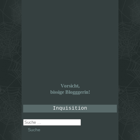
Vorsicht,
bissige Blogggerin!
Inquisition
Suche
nach: