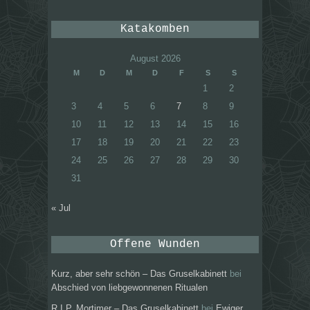
Katakomben
August 2026
M
D
M
D
F
S
S
1
2
3
4
5
6
7
8
9
10
11
12
13
14
15
16
17
18
19
20
21
22
23
24
25
26
27
28
29
30
31
« Jul
Offene Wunden
Kurz, aber sehr schön – Das Gruselkabinett
bei
Abschied von liebgewonnenen Ritualen
R.I.P. Mortimer – Das Gruselkabinett
bei
Ewiger