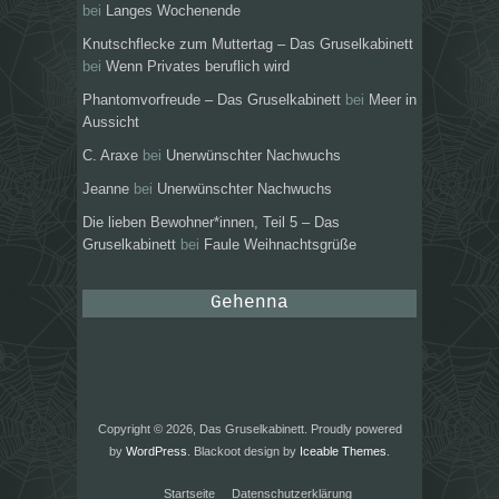
bei
Langes Wochenende
Knutschflecke zum Muttertag – Das Gruselkabinett
bei
Wenn Privates beruflich wird
Phantomvorfreude – Das Gruselkabinett
bei
Meer in
Aussicht
C. Araxe
bei
Unerwünschter Nachwuchs
Jeanne
bei
Unerwünschter Nachwuchs
Die lieben Bewohner*innen, Teil 5 – Das
Gruselkabinett
bei
Faule Weihnachtsgrüße
Gehenna
Copyright © 2026, Das Gruselkabinett. Proudly powered
by
WordPress
. Blackoot design by
Iceable Themes
.
Startseite
Datenschutzerklärung