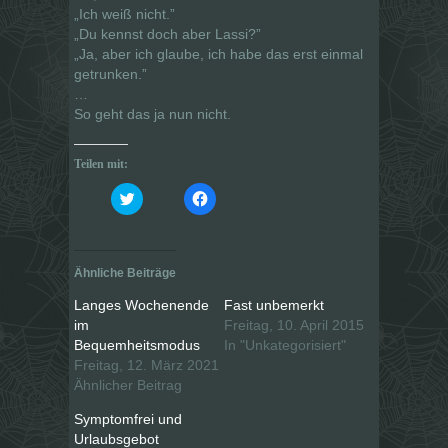
„Ich weiß nicht.”
„Du kennst doch aber Lassi?”
„Ja, aber ich glaube, ich habe das erst einmal
getrunken.”
…
So geht das ja nun nicht.
Teilen mit:
K
K
l
l
i
i
c
c
k
k
,
,
u
u
Ähnliche Beiträge
m
m
ü
a
b
u
Langes Wochenende
Fast unbemerkt
e
f
im
Freitag, 10. April 2015
r
F
T
a
Bequemheitsmodus
In "Unkategorisiert"
w
c
i
e
Freitag, 12. März 2021
t
b
Ähnlicher Beitrag
t
o
e
o
r
k
Symptomfrei und
z
z
u
u
Urlaubsgebot
t
t