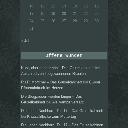
10
11
12
13
14
15
16
17
18
19
20
21
22
23
24
25
26
27
28
29
30
31
« Jul
Offene Wunden
Kurz, aber sehr schön – Das Gruselkabinett
bei
Abschied von liebgewonnenen Ritualen
R.I.P. Mortimer – Das Gruselkabinett
bei
Ewiger
Pfotenabdruck im Herzen
Die Blogpausen werden länger – Das
Gruselkabinett
bei
Als Vampir versagt
Die lieben Nachbarn, Teil 17 – Das Gruselkabinett
bei
Knutschflecke zum Muttertag
Die lieben Nachbarn, Teil 17 – Das Gruselkabinett