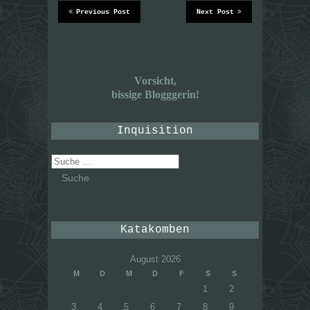
Previous Post
Next Post
Vorsicht,
bissige Blogggerin!
Inquisition
Suche
nach:
Katakomben
August 2026
M
D
M
D
F
S
S
1
2
3
4
5
6
7
8
9