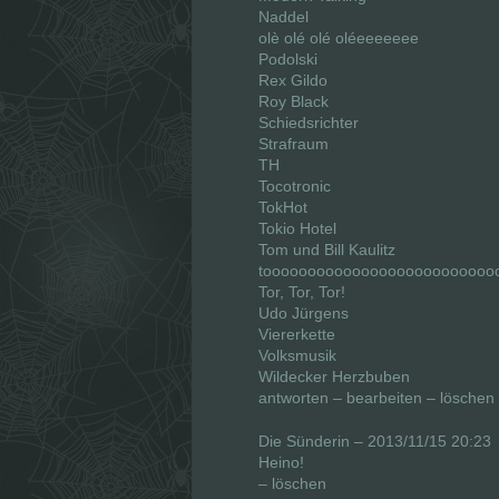
Naddel
olè olé olé oléeeeeeee
Podolski
Rex Gildo
Roy Black
Schiedsrichter
Strafraum
TH
Tocotronic
TokHot
Tokio Hotel
Tom und Bill Kaulitz
toooooooooooooooooooooooooo
Tor, Tor, Tor!
Udo Jürgens
Viererkette
Volksmusik
Wildecker Herzbuben
antworten – bearbeiten – löschen
Die Sünderin – 2013/11/15 20:23
Heino!
– löschen