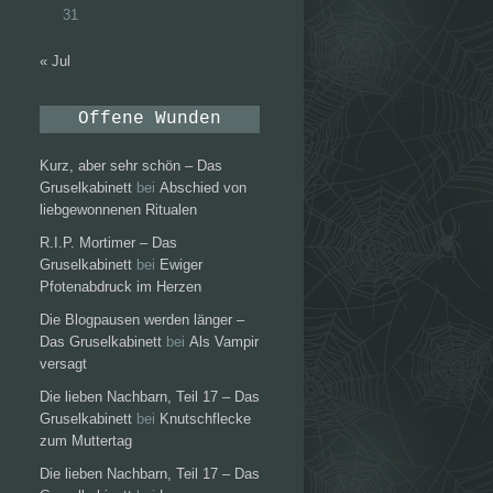
31
« Jul
Offene Wunden
Kurz, aber sehr schön – Das
Gruselkabinett
bei
Abschied von
liebgewonnenen Ritualen
R.I.P. Mortimer – Das
Gruselkabinett
bei
Ewiger
Pfotenabdruck im Herzen
Die Blogpausen werden länger –
Das Gruselkabinett
bei
Als Vampir
versagt
Die lieben Nachbarn, Teil 17 – Das
Gruselkabinett
bei
Knutschflecke
zum Muttertag
Die lieben Nachbarn, Teil 17 – Das