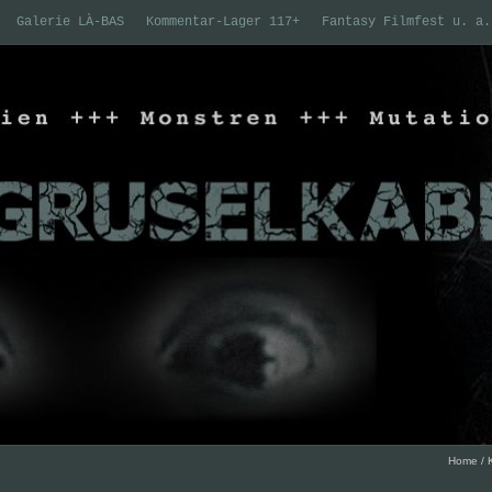
Galerie LÀ-BAS
Kommentar-Lager 117+
Fantasy Filmfest u. a.
Home
/