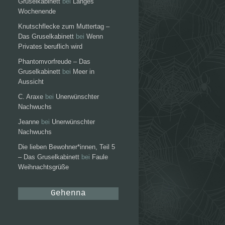
Gruselkabinett
bei
Langes
Wochenende
Knutschflecke zum Muttertag –
Das Gruselkabinett
bei
Wenn
Privates beruflich wird
Phantomvorfreude – Das
Gruselkabinett
bei
Meer in
Aussicht
C. Araxe
bei
Unerwünschter
Nachwuchs
Jeanne
bei
Unerwünschter
Nachwuchs
Die lieben Bewohner*innen, Teil 5
– Das Gruselkabinett
bei
Faule
Weihnachtsgrüße
Gehenna