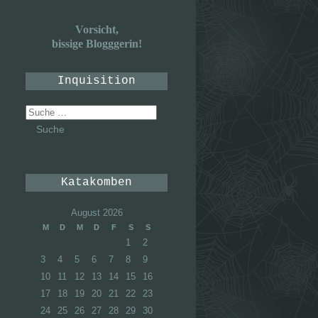
Vorsicht,
bissige Blogggerin!
Inquisition
Suche
nach:
Katakomben
August 2026
M
D
M
D
F
S
S
1
2
3
4
5
6
7
8
9
10
11
12
13
14
15
16
17
18
19
20
21
22
23
24
25
26
27
28
29
30