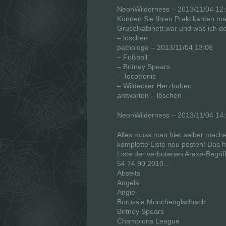
NeonWilderness – 2013/11/04 12
Können Sie Ihren Praktikanten mal
Gruselkabinett war und was ich do
– löschen
pathologe – 2013/11/04 13:06
– Fußball
– Britney Spears
– Tocotronic
– Wildecker Herzbuben
antworten – löschen
NeonWilderness – 2013/11/04 14
Alles muss man hier selber mach
komplette Liste neu posten! Das hi
Liste der verbotenen Araxe-Begrif
54 74 90 2010…
Abseits
Angela
Angie
Borussia Mönchengladbach
Britney Spears
Champions League