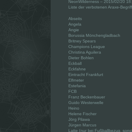
NeonWilderness – 2015/02/20 18
Liste der verbotenen Araxe-Begrif
Abseits
Angela
Angie
Borussia Mönchengladbach
Britney Spears
Champions League
Christina Aguilera
Dieter Bohlen
Eckball
Eckfahne
Eintracht Frankfurt
Elfmeter
Estefania
FCB
Franz Beckenbauer
Guido Westerwelle
Heino
Helene Fischer
Jörg Pilawa
Jürgen Marcus
Latte (nur bei Fußballbezug, sons