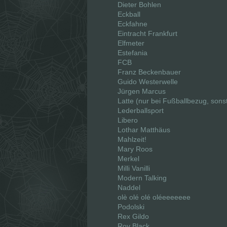
Dieter Bohlen
Eckball
Eckfahne
Eintracht Frankfurt
Elfmeter
Estefania
FCB
Franz Beckenbauer
Guido Westerwelle
Jürgen Marcus
Latte (nur bei Fußballbezug, sons
Lederballsport
Libero
Lothar Matthäus
Mahlzeit!
Mary Roos
Merkel
Milli Vanilli
Modern Talking
Naddel
olè olé olé oléeeeeeee
Podolski
Rex Gildo
Roy Black