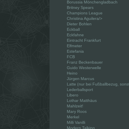
Borussia Mönchengladbach
Britney Spears
Champions League
Christina Aguilera/>
Dieter Bohlen
Eckball
Eckfahne
Eintracht Frankfurt
Elfmeter
Estefania
FCB
Franz Beckenbauer
Guido Westerwelle
Heino
Jürgen Marcus
Latte (nur bei Fußballbezug, sons
Lederballsport
Libero
Lothar Matthäus
Mahlzeit!
Mary Roos
Merkel
Milli Vanilli
Modern Talking