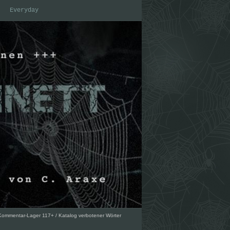
Everyday
Kommentar-Lager 117+
/
Katalog verbotener Wörter