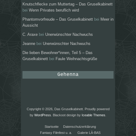
Knutschflecke zum Muttertag – Das Gruselkabinett
bei
Wenn Privates beruflich wird
Phantomvorfreude – Das Gruselkabinett
bei
Meer in
Aussicht
C. Araxe
bei
Unerwünschter Nachwuchs
Jeanne
bei
Unerwünschter Nachwuchs
Die lieben Bewohner*innen, Teil 5 – Das
Gruselkabinett
bei
Faule Weihnachtsgrüße
Gehenna
Copyright © 2026, Das Gruselkabinett. Proudly powered
by
WordPress
. Blackoot design by
Iceable Themes
.
Startseite
Datenschutzerklärung
Fantasy Filmfest u. a.
Galerie LÀ-BAS