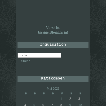
Vorsicht,
bissige Blogggerin!
Inquisition
Suche
nach:
Katakomben
Mai 2026
M
D
M
D
F
S
S
1
2
3
4
5
6
7
8
9
10