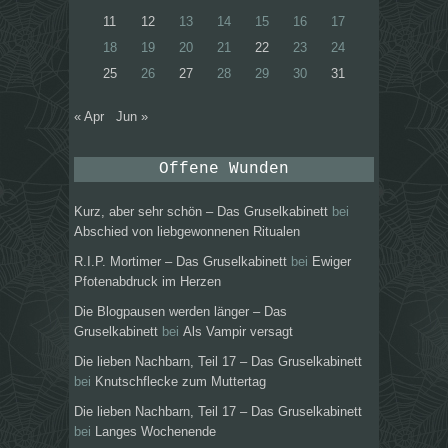
11
12
13
14
15
16
17
18
19
20
21
22
23
24
25
26
27
28
29
30
31
« Apr
Jun »
Offene Wunden
Kurz, aber sehr schön – Das Gruselkabinett
bei
Abschied von liebgewonnenen Ritualen
R.I.P. Mortimer – Das Gruselkabinett
bei
Ewiger
Pfotenabdruck im Herzen
Die Blogpausen werden länger – Das
Gruselkabinett
bei
Als Vampir versagt
Die lieben Nachbarn, Teil 17 – Das Gruselkabinett
bei
Knutschflecke zum Muttertag
Die lieben Nachbarn, Teil 17 – Das Gruselkabinett
bei
Langes Wochenende