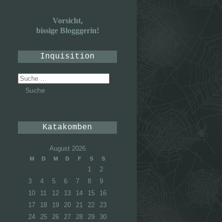
Vorsicht,
bissige Blogggerin!
Inquisition
Suche
nach:
Katakomben
August 2026
M
D
M
D
F
S
S
1
2
3
4
5
6
7
8
9
10
11
12
13
14
15
16
17
18
19
20
21
22
23
24
25
26
27
28
29
30