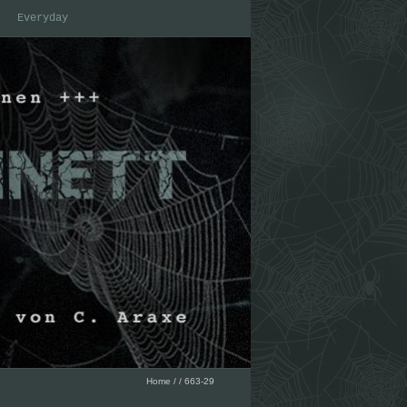
Everyday
Home
/
/
663-29