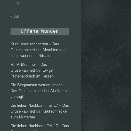
31
« Jul
Offene Wunden
Kurz, aber sehr schön – Das
Gruselkabinett
bei
Abschied von
liebgewonnenen Ritualen
R.I.P. Mortimer – Das
Gruselkabinett
bei
Ewiger
Pfotenabdruck im Herzen
Die Blogpausen werden länger –
Das Gruselkabinett
bei
Als Vampir
versagt
Die lieben Nachbarn, Teil 17 – Das
Gruselkabinett
bei
Knutschflecke
zum Muttertag
Die lieben Nachbarn, Teil 17 – Das