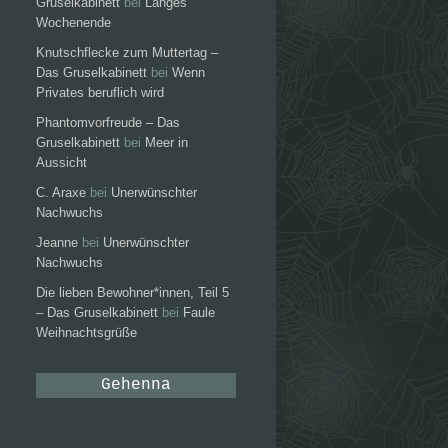
Gruselkabinett
bei
Langes
Wochenende
Knutschflecke zum Muttertag –
Das Gruselkabinett
bei
Wenn
Privates beruflich wird
Phantomvorfreude – Das
Gruselkabinett
bei
Meer in
Aussicht
C. Araxe
bei
Unerwünschter
Nachwuchs
Jeanne
bei
Unerwünschter
Nachwuchs
Die lieben Bewohner*innen, Teil 5
– Das Gruselkabinett
bei
Faule
Weihnachtsgrüße
Gehenna