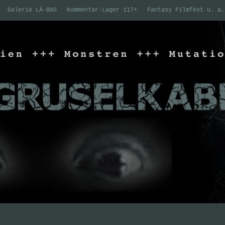
Galerie LÀ-BAS
Kommentar-Lager 117+
Fantasy Filmfest u. a.