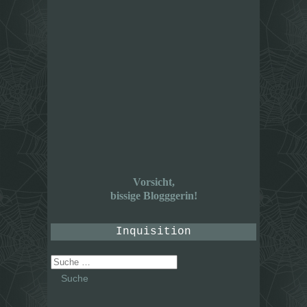
Vorsicht,
bissige Blogggerin!
Inquisition
Suche
nach: