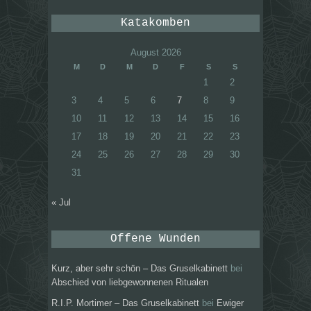
Katakomben
August 2026
M
D
M
D
F
S
S
1
2
3
4
5
6
7
8
9
10
11
12
13
14
15
16
17
18
19
20
21
22
23
24
25
26
27
28
29
30
31
« Jul
Offene Wunden
Kurz, aber sehr schön – Das Gruselkabinett
bei
Abschied von liebgewonnenen Ritualen
R.I.P. Mortimer – Das Gruselkabinett
bei
Ewiger