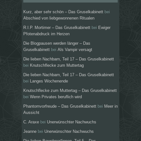
Kurz, aber sehr schön – Das Gruselkabinett
bei
Abschied von liebgewonnenen Ritualen
R.I.P. Mortimer – Das Gruselkabinett
bei
Ewiger
Pfotenabdruck im Herzen
Die Blogpausen werden länger – Das
Gruselkabinett
bei
Als Vampir versagt
Die lieben Nachbarn, Teil 17 – Das Gruselkabinett
bei
Knutschflecke zum Muttertag
Die lieben Nachbarn, Teil 17 – Das Gruselkabinett
bei
Langes Wochenende
Knutschflecke zum Muttertag – Das Gruselkabinett
bei
Wenn Privates beruflich wird
Phantomvorfreude – Das Gruselkabinett
bei
Meer in
Aussicht
C. Araxe
bei
Unerwünschter Nachwuchs
Jeanne
bei
Unerwünschter Nachwuchs
Die lieben Bewohner*innen, Teil 5 – Das