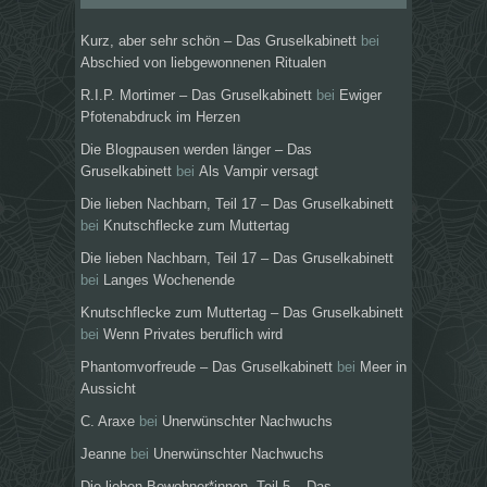
Kurz, aber sehr schön – Das Gruselkabinett
bei
Abschied von liebgewonnenen Ritualen
R.I.P. Mortimer – Das Gruselkabinett
bei
Ewiger
Pfotenabdruck im Herzen
Die Blogpausen werden länger – Das
Gruselkabinett
bei
Als Vampir versagt
Die lieben Nachbarn, Teil 17 – Das Gruselkabinett
bei
Knutschflecke zum Muttertag
Die lieben Nachbarn, Teil 17 – Das Gruselkabinett
bei
Langes Wochenende
Knutschflecke zum Muttertag – Das Gruselkabinett
bei
Wenn Privates beruflich wird
Phantomvorfreude – Das Gruselkabinett
bei
Meer in
Aussicht
C. Araxe
bei
Unerwünschter Nachwuchs
Jeanne
bei
Unerwünschter Nachwuchs
Die lieben Bewohner*innen, Teil 5 – Das