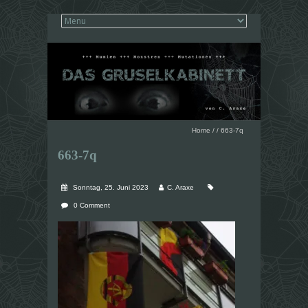
Home
/
/
663-7q
663-7q
Sonntag, 25. Juni 2023
C. Araxe
0 Comment