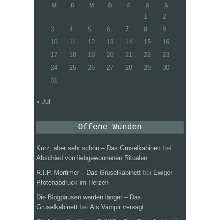
M
D
M
D
F
S
S
1
2
3
4
5
6
7
8
9
10
11
12
13
14
15
16
17
18
19
20
21
22
23
24
25
26
27
28
29
30
31
« Jul
Offene Wunden
Kurz, aber sehr schön – Das Gruselkabinett
bei
Abschied von liebgewonnenen Ritualen
R.I.P. Mortimer – Das Gruselkabinett
bei
Ewiger
Pfotenabdruck im Herzen
Die Blogpausen werden länger – Das
Gruselkabinett
bei
Als Vampir versagt