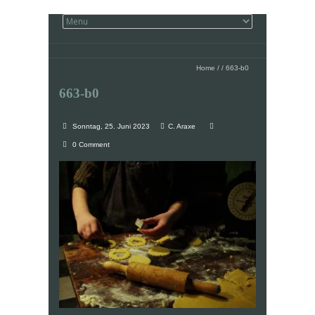
Home
/
/
663-b0
663-b0
Sonntag, 25. Juni 2023
C. Araxe
0 Comment