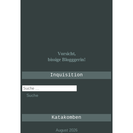
Vorsicht,
bissige Blogggerin!
Inquisition
Suche
nach:
Katakomben
August 2026