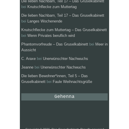
Die lieben Nachbarn, Teil 17 – Das Gruselkabinett
bei
Knutschflecke zum Muttertag
Die lieben Nachbarn, Teil 17 – Das Gruselkabinett
bei
Langes Wochenende
Knutschflecke zum Muttertag – Das Gruselkabinett
bei
Wenn Privates beruflich wird
Phantomvorfreude – Das Gruselkabinett
bei
Meer in
Aussicht
C. Araxe
bei
Unerwünschter Nachwuchs
Jeanne
bei
Unerwünschter Nachwuchs
Die lieben Bewohner*innen, Teil 5 – Das
Gruselkabinett
bei
Faule Weihnachtsgrüße
Gehenna