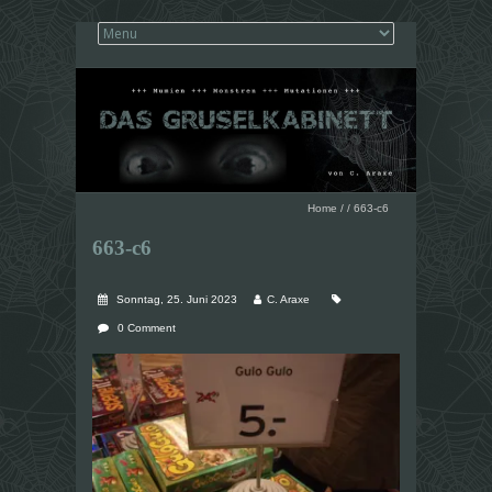
Home
/
/
663-c6
663-c6
Sonntag, 25. Juni 2023
C. Araxe
0 Comment