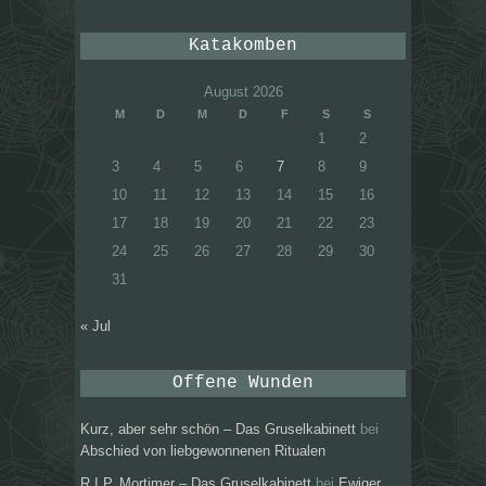
Katakomben
August 2026
M
D
M
D
F
S
S
1
2
3
4
5
6
7
8
9
10
11
12
13
14
15
16
17
18
19
20
21
22
23
24
25
26
27
28
29
30
31
« Jul
Offene Wunden
Kurz, aber sehr schön – Das Gruselkabinett
bei
Abschied von liebgewonnenen Ritualen
R.I.P. Mortimer – Das Gruselkabinett
bei
Ewiger