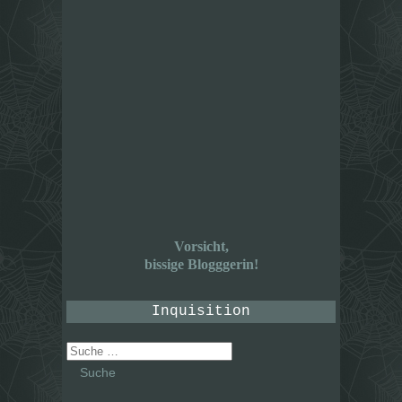
Vorsicht,
bissige Blogggerin!
Inquisition
Suche
nach: