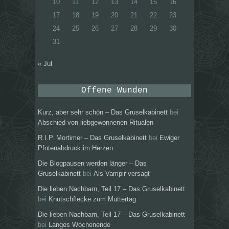
10
11
12
13
14
15
16
17
18
19
20
21
22
23
24
25
26
27
28
29
30
31
« Jul
Offene Wunden
Kurz, aber sehr schön – Das Gruselkabinett
bei
Abschied von liebgewonnenen Ritualen
R.I.P. Mortimer – Das Gruselkabinett
bei
Ewiger
Pfotenabdruck im Herzen
Die Blogpausen werden länger – Das
Gruselkabinett
bei
Als Vampir versagt
Die lieben Nachbarn, Teil 17 – Das Gruselkabinett
bei
Knutschflecke zum Muttertag
Die lieben Nachbarn, Teil 17 – Das Gruselkabinett
bei
Langes Wochenende