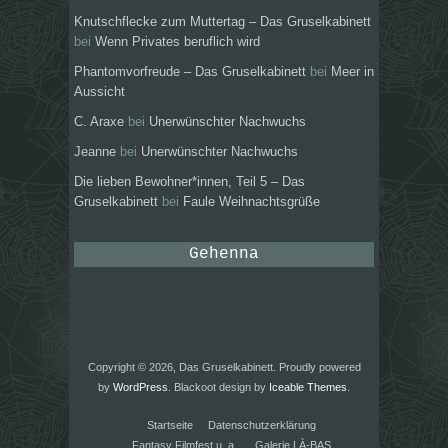
Knutschflecke zum Muttertag – Das Gruselkabinett
bei
Wenn Privates beruflich wird
Phantomvorfreude – Das Gruselkabinett
bei
Meer in
Aussicht
C. Araxe
bei
Unerwünschter Nachwuchs
Jeanne
bei
Unerwünschter Nachwuchs
Die lieben Bewohner*innen, Teil 5 – Das
Gruselkabinett
bei
Faule Weihnachtsgrüße
Gehenna
Copyright © 2026, Das Gruselkabinett. Proudly powered
by
WordPress
. Blackoot design by
Iceable Themes
.
Startseite
Datenschutzerklärung
Fantasy Filmfest u. a.
Galerie LÀ-BAS