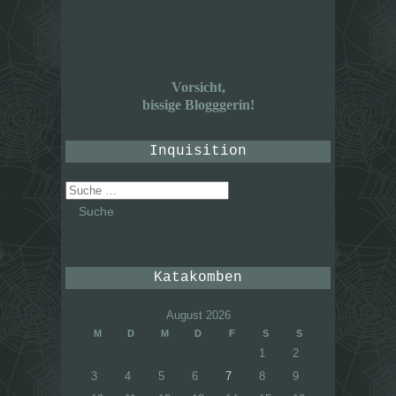
Vorsicht,
bissige Blogggerin!
Inquisition
Suche
nach:
Katakomben
August 2026
M
D
M
D
F
S
S
1
2
3
4
5
6
7
8
9