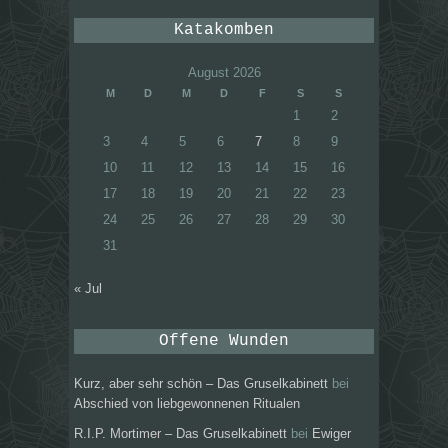
Katakomben
August 2026
M
D
M
D
F
S
S
1
2
3
4
5
6
7
8
9
10
11
12
13
14
15
16
17
18
19
20
21
22
23
24
25
26
27
28
29
30
31
« Jul
Offene Wunden
Kurz, aber sehr schön – Das Gruselkabinett
bei
Abschied von liebgewonnenen Ritualen
R.I.P. Mortimer – Das Gruselkabinett
bei
Ewiger