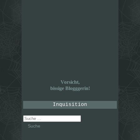
Vorsicht,
bissige Blogggerin!
Inquisition
Suche
nach: