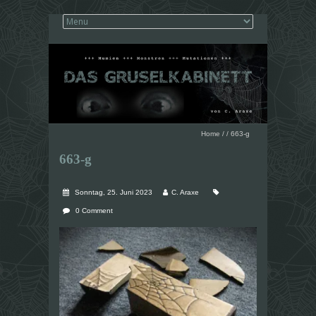
Home
/
/
663-g
663-g
Sonntag, 25. Juni 2023
C. Araxe
0 Comment