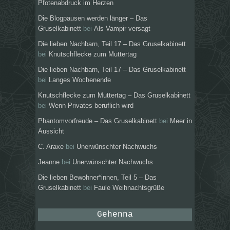
Pfotenabdruck im Herzen
Die Blogpausen werden länger – Das
Gruselkabinett
bei
Als Vampir versagt
Die lieben Nachbarn, Teil 17 – Das Gruselkabinett
bei
Knutschflecke zum Muttertag
Die lieben Nachbarn, Teil 17 – Das Gruselkabinett
bei
Langes Wochenende
Knutschflecke zum Muttertag – Das Gruselkabinett
bei
Wenn Privates beruflich wird
Phantomvorfreude – Das Gruselkabinett
bei
Meer in
Aussicht
C. Araxe
bei
Unerwünschter Nachwuchs
Jeanne
bei
Unerwünschter Nachwuchs
Die lieben Bewohner*innen, Teil 5 – Das
Gruselkabinett
bei
Faule Weihnachtsgrüße
Gehenna