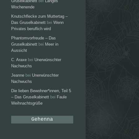
Gruselkabinett
bei
Langes
Wochenende
Knutschflecke zum Muttertag –
Das Gruselkabinett
bei
Wenn
Privates beruflich wird
Phantomvorfreude – Das
Gruselkabinett
bei
Meer in
Aussicht
C. Araxe
bei
Unerwünschter
Nachwuchs
Jeanne
bei
Unerwünschter
Nachwuchs
Die lieben Bewohner*innen, Teil 5
– Das Gruselkabinett
bei
Faule
Weihnachtsgrüße
Gehenna