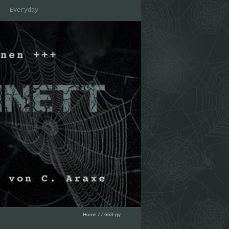
Everyday
Home
/
/
663-gy