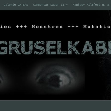
Galerie LÀ-BAS
Kommentar-Lager 117+
Fantasy Filmfest u. a.