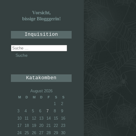
Vorsicht,
bissige Blogggerin!
Inquisition
Suche
nach:
Katakomben
August 2026
M
D
M
D
F
S
S
1
2
3
4
5
6
7
8
9
10
11
12
13
14
15
16
17
18
19
20
21
22
23
24
25
26
27
28
29
30