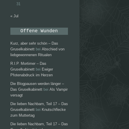
31
« Jul
Offene Wunden
Kurz, aber sehr schön – Das
Gruselkabinett
bei
Abschied von
liebgewonnenen Ritualen
R.I.P. Mortimer – Das
Gruselkabinett
bei
Ewiger
Pfotenabdruck im Herzen
Die Blogpausen werden länger –
Das Gruselkabinett
bei
Als Vampir
versagt
Die lieben Nachbarn, Teil 17 – Das
Gruselkabinett
bei
Knutschflecke
zum Muttertag
Die lieben Nachbarn, Teil 17 – Das