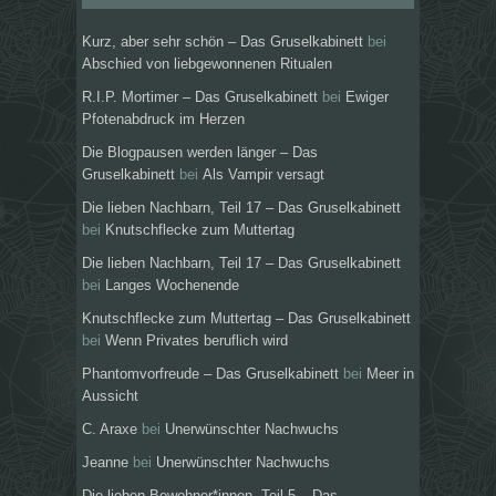
Kurz, aber sehr schön – Das Gruselkabinett
bei
Abschied von liebgewonnenen Ritualen
R.I.P. Mortimer – Das Gruselkabinett
bei
Ewiger
Pfotenabdruck im Herzen
Die Blogpausen werden länger – Das
Gruselkabinett
bei
Als Vampir versagt
Die lieben Nachbarn, Teil 17 – Das Gruselkabinett
bei
Knutschflecke zum Muttertag
Die lieben Nachbarn, Teil 17 – Das Gruselkabinett
bei
Langes Wochenende
Knutschflecke zum Muttertag – Das Gruselkabinett
bei
Wenn Privates beruflich wird
Phantomvorfreude – Das Gruselkabinett
bei
Meer in
Aussicht
C. Araxe
bei
Unerwünschter Nachwuchs
Jeanne
bei
Unerwünschter Nachwuchs
Die lieben Bewohner*innen, Teil 5 – Das