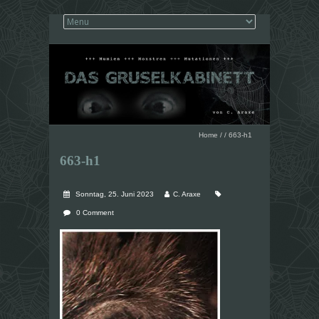
Home
/
/
663-h1
663-h1
Sonntag, 25. Juni 2023
C. Araxe
0 Comment