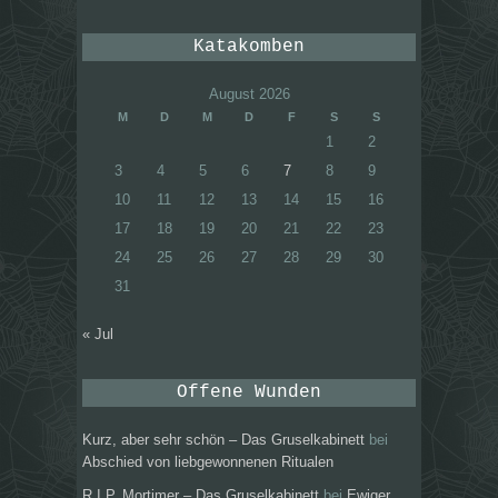
Katakomben
August 2026
M
D
M
D
F
S
S
1
2
3
4
5
6
7
8
9
10
11
12
13
14
15
16
17
18
19
20
21
22
23
24
25
26
27
28
29
30
31
« Jul
Offene Wunden
Kurz, aber sehr schön – Das Gruselkabinett
bei
Abschied von liebgewonnenen Ritualen
R.I.P. Mortimer – Das Gruselkabinett
bei
Ewiger