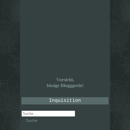
Vorsicht,
bissige Blogggerin!
Inquisition
Suche
nach: