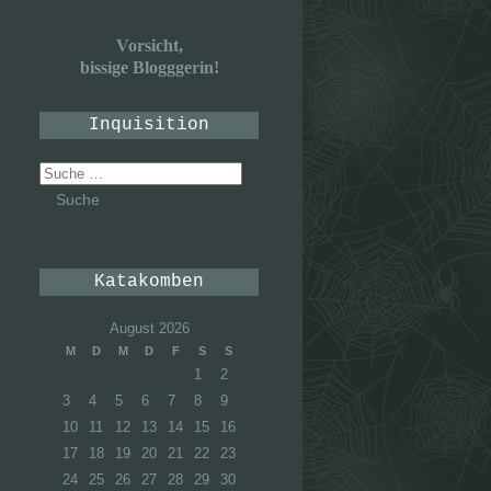
Vorsicht,
bissige Blogggerin!
Inquisition
Suche
nach:
Katakomben
August 2026
M
D
M
D
F
S
S
1
2
3
4
5
6
7
8
9
10
11
12
13
14
15
16
17
18
19
20
21
22
23
24
25
26
27
28
29
30