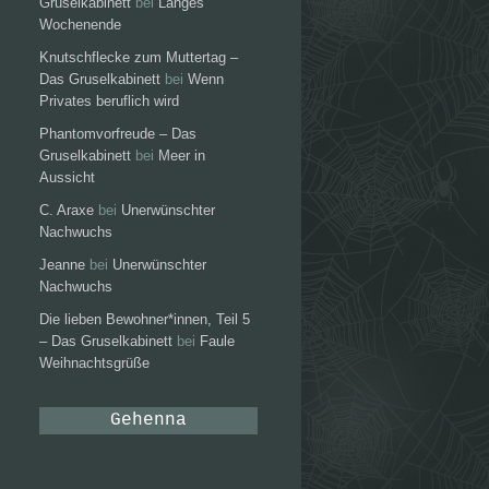
Gruselkabinett
bei
Langes
Wochenende
Knutschflecke zum Muttertag –
Das Gruselkabinett
bei
Wenn
Privates beruflich wird
Phantomvorfreude – Das
Gruselkabinett
bei
Meer in
Aussicht
C. Araxe
bei
Unerwünschter
Nachwuchs
Jeanne
bei
Unerwünschter
Nachwuchs
Die lieben Bewohner*innen, Teil 5
– Das Gruselkabinett
bei
Faule
Weihnachtsgrüße
Gehenna