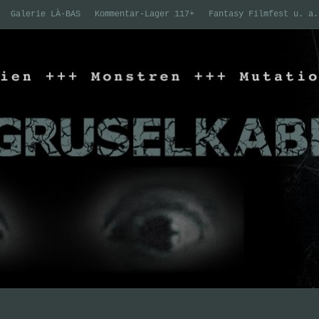
Galerie LÀ-BAS
Kommentar-Lager 117+
Fantasy Filmfest u. a.