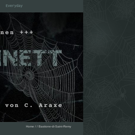
Everyday
Home
/
/
Bastione-di-Saint-Remy