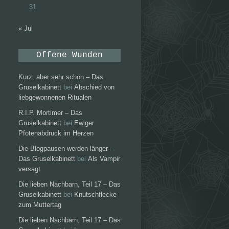
31
« Jul
Offene Wunden
Kurz, aber sehr schön – Das
Gruselkabinett
bei
Abschied von
liebgewonnenen Ritualen
R.I.P. Mortimer – Das
Gruselkabinett
bei
Ewiger
Pfotenabdruck im Herzen
Die Blogpausen werden länger –
Das Gruselkabinett
bei
Als Vampir
versagt
Die lieben Nachbarn, Teil 17 – Das
Gruselkabinett
bei
Knutschflecke
zum Muttertag
Die lieben Nachbarn, Teil 17 – Das