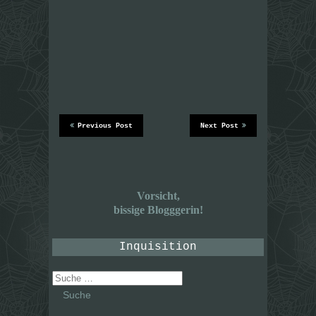
Previous Post
Next Post
Vorsicht,
bissige Blogggerin!
Inquisition
Suche
nach: