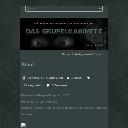
Home
/
Unkategorisiert
/
Blind
Blind
Dienstag, 19. August 2008
C. Araxe
Unkategorisiert
0 Comment
Niederlande/Belgien/Bulgarien, 2007
Regie: Tamar Van Den Dop
Darsteller: Halina Reijn, Joren Seldeslachts, Jan Decleir, Katelijne
Verbeke