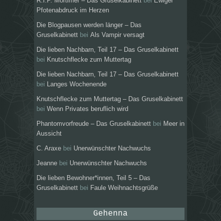
R.I.P. Mortimer – Das Gruselkabinett
bei
Ewiger
Pfotenabdruck im Herzen
Die Blogpausen werden länger – Das
Gruselkabinett
bei
Als Vampir versagt
Die lieben Nachbarn, Teil 17 – Das Gruselkabinett
bei
Knutschflecke zum Muttertag
Die lieben Nachbarn, Teil 17 – Das Gruselkabinett
bei
Langes Wochenende
Knutschflecke zum Muttertag – Das Gruselkabinett
bei
Wenn Privates beruflich wird
Phantomvorfreude – Das Gruselkabinett
bei
Meer in
Aussicht
C. Araxe
bei
Unerwünschter Nachwuchs
Jeanne
bei
Unerwünschter Nachwuchs
Die lieben Bewohner*innen, Teil 5 – Das
Gruselkabinett
bei
Faule Weihnachtsgrüße
Gehenna