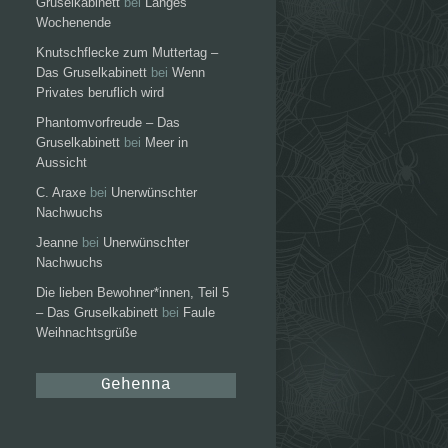
Gruselkabinett
bei
Langes
Wochenende
Knutschflecke zum Muttertag –
Das Gruselkabinett
bei
Wenn
Privates beruflich wird
Phantomvorfreude – Das
Gruselkabinett
bei
Meer in
Aussicht
C. Araxe
bei
Unerwünschter
Nachwuchs
Jeanne
bei
Unerwünschter
Nachwuchs
Die lieben Bewohner*innen, Teil 5
– Das Gruselkabinett
bei
Faule
Weihnachtsgrüße
Gehenna