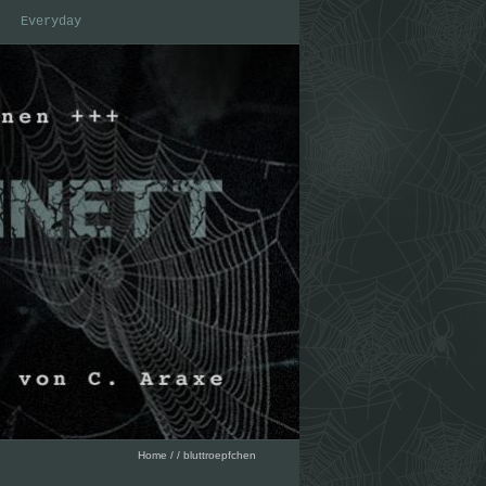
Everyday
Home
/
/
bluttroepfchen