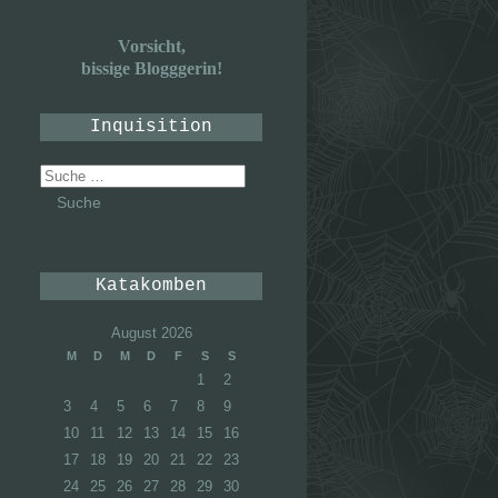
Vorsicht,
bissige Blogggerin!
Inquisition
Suche
nach:
Katakomben
August 2026
M
D
M
D
F
S
S
1
2
3
4
5
6
7
8
9
10
11
12
13
14
15
16
17
18
19
20
21
22
23
24
25
26
27
28
29
30