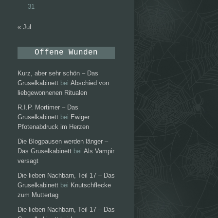
31
« Jul
Offene Wunden
Kurz, aber sehr schön – Das
Gruselkabinett
bei
Abschied von
liebgewonnenen Ritualen
R.I.P. Mortimer – Das
Gruselkabinett
bei
Ewiger
Pfotenabdruck im Herzen
Die Blogpausen werden länger –
Das Gruselkabinett
bei
Als Vampir
versagt
Die lieben Nachbarn, Teil 17 – Das
Gruselkabinett
bei
Knutschflecke
zum Muttertag
Die lieben Nachbarn, Teil 17 – Das