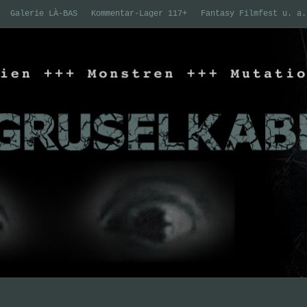
Galerie LÀ-BAS
Kommentar-Lager 117+
Fantasy Filmfest u. a.