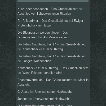
Kurz, aber sehr schön – Das Gruselkabinett
bei
Abschied von liebgewonnenen Ritualen
R.I.P. Mortimer – Das Gruselkabinett
bei
Ewiger
Pfotenabdruck im Herzen
Die Blogpausen werden länger – Das
Gruselkabinett
bei
Als Vampir versagt
Die lieben Nachbarn, Teil 17 – Das Gruselkabinett
bei
Knutschflecke zum Muttertag
Die lieben Nachbarn, Teil 17 – Das Gruselkabinett
bei
Langes Wochenende
Knutschflecke zum Muttertag – Das Gruselkabinett
bei
Wenn Privates beruflich wird
Phantomvorfreude – Das Gruselkabinett
bei
Meer in
Aussicht
C. Araxe
bei
Unerwünschter Nachwuchs
Jeanne
bei
Unerwünschter Nachwuchs
Die lieben Bewohner*innen, Teil 5 – Das