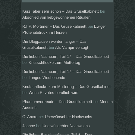
Kurz, aber sehr schön – Das Gruselkabinett
bei
Abschied von liebgewonnenen Ritualen
R.I.P. Mortimer – Das Gruselkabinett
bei
Ewiger
Pfotenabdruck im Herzen
Die Blogpausen werden länger – Das
Gruselkabinett
bei
Als Vampir versagt
Die lieben Nachbarn, Teil 17 – Das Gruselkabinett
bei
Knutschflecke zum Muttertag
Die lieben Nachbarn, Teil 17 – Das Gruselkabinett
bei
Langes Wochenende
Knutschflecke zum Muttertag – Das Gruselkabinett
bei
Wenn Privates beruflich wird
Phantomvorfreude – Das Gruselkabinett
bei
Meer in
Aussicht
C. Araxe
bei
Unerwünschter Nachwuchs
Jeanne
bei
Unerwünschter Nachwuchs
Die lieben Bewohner*innen, Teil 5 – Das