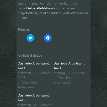
wieder in positiven Bahnen verläuft (die
neue
Gefrier-Kühl-Kombi
ist heute auch
eingetroffen), ist alles andere weltweit ziemlich
düster.
Teilen mit:
K
K
l
l
i
i
c
c
k
k
,
,
u
u
Ähnliche Beiträge
m
m
ü
a
b
u
Das liebe Arbeitsamt,
Das liebe Arbeitsamt,
e
f
Teil 4
Teil 1
r
F
T
a
Mittwoch, 15. Oktober
Montag, 12. Mai 2025
w
c
i
e
2025
In "Das liebe
t
b
In "Das liebe
Arbeitsamt"
t
o
e
o
Arbeitsamt"
r
k
z
z
u
u
Das liebe Arbeitsamt,
t
t
Teil 5
e
e
i
i
Mittwoch, 22. Oktober
l
l