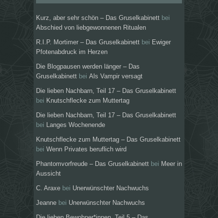
Kurz, aber sehr schön – Das Gruselkabinett
bei
Abschied von liebgewonnenen Ritualen
R.I.P. Mortimer – Das Gruselkabinett
bei
Ewiger
Pfotenabdruck im Herzen
Die Blogpausen werden länger – Das
Gruselkabinett
bei
Als Vampir versagt
Die lieben Nachbarn, Teil 17 – Das Gruselkabinett
bei
Knutschflecke zum Muttertag
Die lieben Nachbarn, Teil 17 – Das Gruselkabinett
bei
Langes Wochenende
Knutschflecke zum Muttertag – Das Gruselkabinett
bei
Wenn Privates beruflich wird
Phantomvorfreude – Das Gruselkabinett
bei
Meer in
Aussicht
C. Araxe
bei
Unerwünschter Nachwuchs
Jeanne
bei
Unerwünschter Nachwuchs
Die lieben Bewohner*innen, Teil 5 – Das