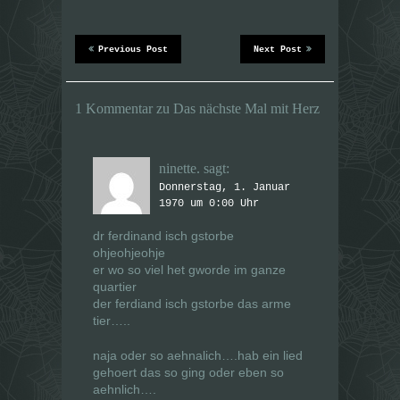
d
d
i
i
n
n
n
n
e
e
Previous Post
Next Post
u
u
e
e
m
m
F
F
e
e
1 Kommentar zu Das nächste Mal mit Herz
n
n
s
s
t
t
e
e
r
r
ninette.
sagt:
g
g
e
e
Donnerstag, 1. Januar
ö
ö
f
f
1970 um 0:00 Uhr
f
f
n
n
e
e
dr ferdinand isch gstorbe
t
t
ohjeohjeohje
)
)
er wo so viel het gworde im ganze
quartier
der ferdiand isch gstorbe das arme
tier…..
naja oder so aehnalich….hab ein lied
gehoert das so ging oder eben so
aehnlich….