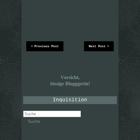
Previous Post
Next Post
Vorsicht,
bissige Blogggerin!
Inquisition
Suche
nach: