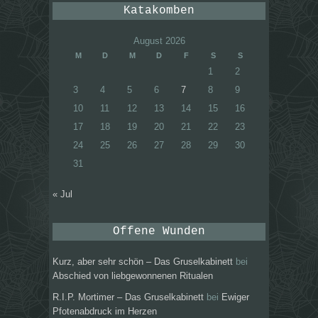
Katakomben
August 2026
M
D
M
D
F
S
S
1
2
3
4
5
6
7
8
9
10
11
12
13
14
15
16
17
18
19
20
21
22
23
24
25
26
27
28
29
30
31
« Jul
Offene Wunden
Kurz, aber sehr schön – Das Gruselkabinett
bei
Abschied von liebgewonnenen Ritualen
R.I.P. Mortimer – Das Gruselkabinett
bei
Ewiger
Pfotenabdruck im Herzen