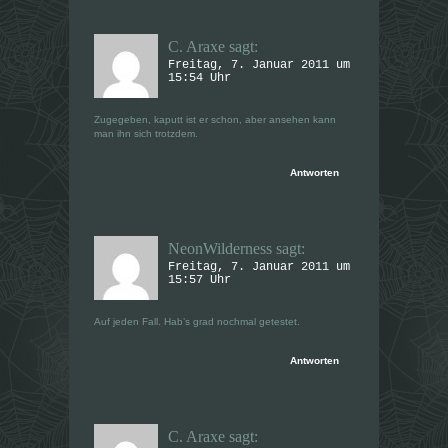
C. Araxe
sagt:
Freitag, 7. Januar 2011 um
15:54 Uhr
Zugegeben, kaputt ist er schon, aber ansehen kann
man ihn sich trotzdem.
Antworten
NeonWilderness
sagt:
Freitag, 7. Januar 2011 um
15:57 Uhr
Auf jeden Fall. Hab’s grad nochmal getestet.
Antworten
C. Araxe
sagt: