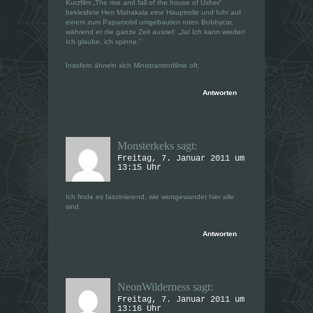
Kurzfilm „The rise and fall of the house of Usher“
bekleidete Herr Mahakala eine Hauptrolle und fuhr auf
einem zum Papamobil umgebauten roten Bobbycar,
während er die ganze Zeit ausrief: „Ja! Ich kann wieder!
Ich glaube, ich spinne.”
Insofern ähneln sich Ministrantenfilme oft.
Antworten
Monsterkeks
sagt:
Freitag, 7. Januar 2011 um
13:15 Uhr
Ich finde es faszinierend, wie wortgewandet hier alle
sind.
Antworten
NeonWilderness
sagt:
Freitag, 7. Januar 2011 um
13:16 Uhr