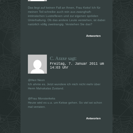
Das liegt auf keinen Fall an Ihnen, Frau Keks! Ich für
meinen Teil schreibe auch rein aus zwanghaft-
intrinsischen Lustreflexen und zur eigenen spröden
Unterhaltung. Ob das andere Leute verstehen, ist dabei
natürlich völlig zweitrangig. Verstehen Sie das?
Antworten
C. Araxe
sagt:
Freitag, 7. Januar 2011 um
14:03 Uhr
@Herr Neon
Ich ahnte es. Jetzt wundere ich mich nicht mehr über
Herrn Mahakalas Zustand.
@Frau Monsterkeks
Heute wird es u.a. um Kekse gehen. So viel sei schon
mal verraten.
Antworten