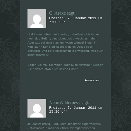
C. Araxe
sagt:
Freitag, 7. Januar 2011 um
7:50 Uhr
Und heute geht’s gleich weiter, dabei habe ich immer
noch das Gefühl, eine Überdosis erwischt zu haben.
Aber was soll man machen, wenn Wenzel Storch im
Kino läuft? Der Stoff ist sogar durch Dokus noch
gestreckt. Und der Regisseur stets anwesend, was auch
immer filmreif ist.
Sagen Sie mal, Sie waren doch auch Ministrant. Drehen
Sie heimlich etwa auch solche Filme?
Antworten
NeonWilderness
sagt:
Freitag, 7. Januar 2011 um
13:10 Uhr
Ja, das ist richtig, Frau Araxe. Ich drehe sogar weitaus
Schlimmere! In meinem letzten avantgardistischen