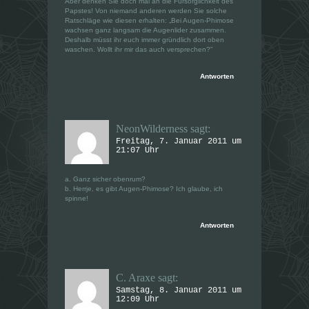
Aber denken Sie doch mal an die Fürsorglichkeit des
Papstes! Von niemand anderen werden Sie solche
Ratschläge wie diesen erhalten: „Bei Augen-Phimose
wachsen ganz langsam die Augenlider zusammen.
Deshalb müsst ihr euch immer gründlich dort oben
waschen. Wollt ihr mir das auch versprechen?”
Antworten
NeonWilderness
sagt:
Freitag, 7. Januar 2011 um
21:07 Uhr
a. Ganz sicher obenrum?
b. Herrje, es gibt Augen-Phimose? Ich glaube, ich
spinne!
Antworten
C. Araxe
sagt:
Samstag, 8. Januar 2011 um
12:09 Uhr