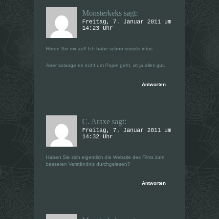
Monsterkeks
sagt:
Freitag, 7. Januar 2011 um
14:23 Uhr
Hören Sie mir auf! Ich habe schon soviele intus.
Aber solange es nicht um Popel geht, ist ja alles gut.
Antworten
C. Araxe
sagt:
Freitag, 7. Januar 2011 um
14:32 Uhr
Haben Sie sich eigentlich die Website des Films zum
besseren Verständnis durchgelesen?
Antworten