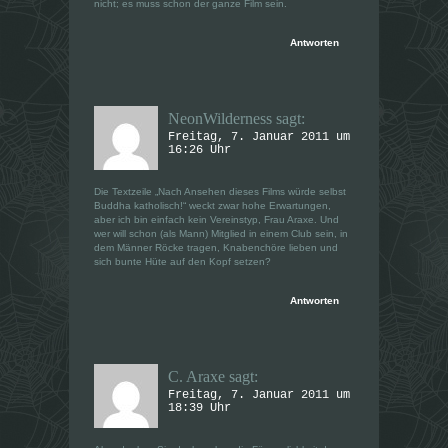
nicht; es muss schon der ganze Film sein.
Antworten
NeonWilderness
sagt:
Freitag, 7. Januar 2011 um
16:26 Uhr
Die Textzeile „Nach Ansehen dieses Films würde selbst
Buddha katholisch!“ weckt zwar hohe Erwartungen,
aber ich bin einfach kein Vereinstyp, Frau Araxe. Und
wer will schon (als Mann) Mitglied in einem Club sein, in
dem Männer Röcke tragen, Knabenchöre lieben und
sich bunte Hüte auf den Kopf setzen?
Antworten
C. Araxe
sagt:
Freitag, 7. Januar 2011 um
18:39 Uhr