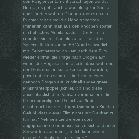
den Religionsunterricht vorschlagen würde.
Nun ja, es geht auch etwas blutig zur Sache,
aber für den wahren Glauben kann sich ein
Priester schon mal die Hand abhacken.
Immerhin kann man aus den Knochen später
ein hübsches Mobilé basteln. Der Film hat
soundso viel mit Basteln zu tun – bei den
Specialeffekten kommt Ed Wood schwerlich
mit. Selbstverständlich kam nach dem Film
wieder einmal die Frage nach Drogen auf,
wobei der Regisseur beteuerte, dass während
der Dreharbeiten keine konsumiert wurden,
privat
natürlich
schon … Im Film tauchen
dennoch Drogen auf: kriminell angeeignete
Ministrantenpopel (schließlich sind diese
ausschließlich dem Vatikan vorbehalten), die
für pseudoreligiöse Rauschzustände
missbraucht werden. Irgendwie haben Sie das
Gefühl, dass dieser Film nichts mit Glauben zu
tun hat? Nehmen Sie die eben dort
angepriesene Glaubenssalbe zu sich und auch
Sie werden ausrufen: „Ja! Ich kann wieder
glauben! Ich glaube, ich spinne.”