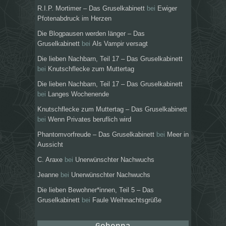
R.I.P. Mortimer – Das Gruselkabinett
bei
Ewiger
Pfotenabdruck im Herzen
Die Blogpausen werden länger – Das
Gruselkabinett
bei
Als Vampir versagt
Die lieben Nachbarn, Teil 17 – Das Gruselkabinett
bei
Knutschflecke zum Muttertag
Die lieben Nachbarn, Teil 17 – Das Gruselkabinett
bei
Langes Wochenende
Knutschflecke zum Muttertag – Das Gruselkabinett
bei
Wenn Privates beruflich wird
Phantomvorfreude – Das Gruselkabinett
bei
Meer in
Aussicht
C. Araxe
bei
Unerwünschter Nachwuchs
Jeanne
bei
Unerwünschter Nachwuchs
Die lieben Bewohner*innen, Teil 5 – Das
Gruselkabinett
bei
Faule Weihnachtsgrüße