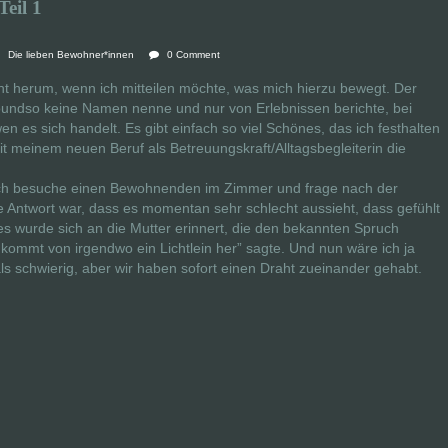
eil 1
Die lieben Bewohner*innen
0 Comment
t herum, wenn ich mitteilen möchte, was mich hierzu bewegt. Der
soundso keine Namen nenne und nur von Erlebnissen berichte, bei
n es sich handelt. Es gibt einfach so viel Schönes, das ich festhalten
it meinem neuen Beruf als Betreuungskraft/Alltagsbegleiterin die
Ich besuche einen Bewohnenden im Zimmer und frage nach der
 Antwort war, dass es momentan sehr schlecht aussieht, dass gefühlt
s wurde sich an die Mutter erinnert, die den bekannten Spruch
kommt von irgendwo ein Lichtlein her” sagte. Und nun wäre ich ja
schwierig, aber wir haben sofort einen Draht zueinander gehabt.