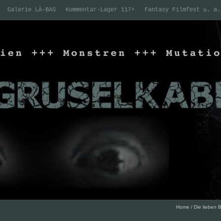
Galerie LÀ-BAS
Kommentar-Lager 117+
Fantasy Filmfest u. a.
Home
/
Die lieben