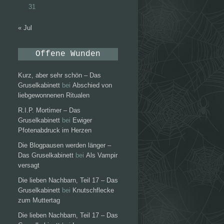
31
« Jul
Offene Wunden
Kurz, aber sehr schön – Das
Gruselkabinett
bei
Abschied von
liebgewonnenen Ritualen
R.I.P. Mortimer – Das
Gruselkabinett
bei
Ewiger
Pfotenabdruck im Herzen
Die Blogpausen werden länger –
Das Gruselkabinett
bei
Als Vampir
versagt
Die lieben Nachbarn, Teil 17 – Das
Gruselkabinett
bei
Knutschflecke
zum Muttertag
Die lieben Nachbarn, Teil 17 – Das