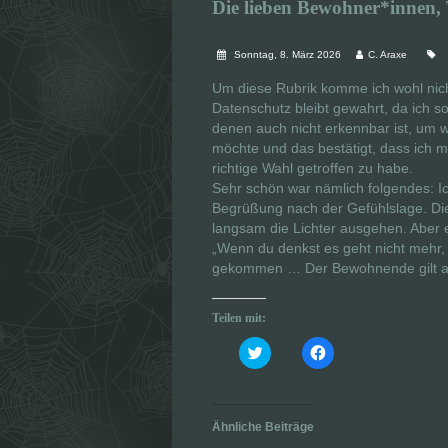
Die lieben Bewohner*innen, T
Sonntag, 8. März 2026
C. Araxe
Um diese Rubrik komme ich wohl nich
Datenschutz bleibt gewahrt, da ich 
denen auch nicht erkennbar ist, um we
möchte und das bestätigt, dass ich m
richtige Wahl getroffen zu habe.
Sehr schön war nämlich folgendes: 
Begrüßung nach der Gefühlslage. Die
langsam die Lichter ausgehen. Aber e
„Wenn du denkst es geht nicht mehr, 
gekommen … Der Bewohnende gilt als 
Teilen mit:
K
K
l
l
i
i
c
c
k
k
,
,
u
u
Ähnliche Beiträge
m
m
ü
a