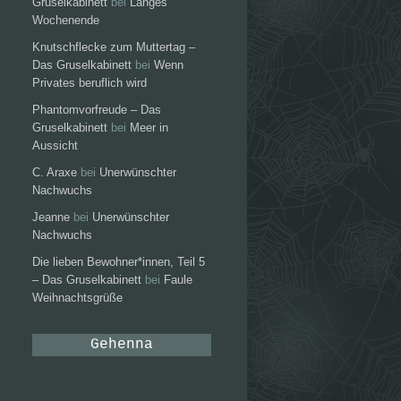
Gruselkabinett
bei
Langes
Wochenende
Knutschflecke zum Muttertag –
Das Gruselkabinett
bei
Wenn
Privates beruflich wird
Phantomvorfreude – Das
Gruselkabinett
bei
Meer in
Aussicht
C. Araxe
bei
Unerwünschter
Nachwuchs
Jeanne
bei
Unerwünschter
Nachwuchs
Die lieben Bewohner*innen, Teil 5
– Das Gruselkabinett
bei
Faule
Weihnachtsgrüße
Gehenna