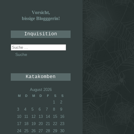
Vorsicht,
bissige Blogggerin!
Inquisition
Suche
nach:
Katakomben
August 2026
M
D
M
D
F
S
S
1
2
3
4
5
6
7
8
9
10
11
12
13
14
15
16
17
18
19
20
21
22
23
24
25
26
27
28
29
30