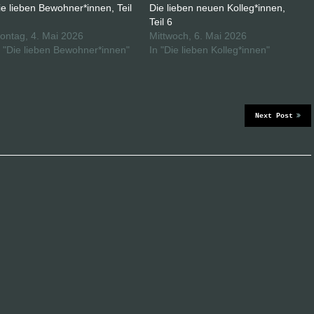
ie lieben Bewohner*innen, Teil
Die lieben neuen Kolleg*innen,
Teil 6
ontag, 4. Mai 2026
Mittwoch, 6. Mai 2026
n "Die lieben Bewohner*innen"
In "Die lieben Kolleg*innen"
Next Post