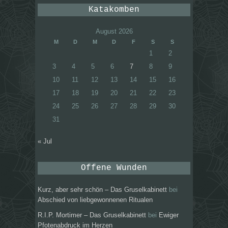
Katakomben
August 2026
M
D
M
D
F
S
S
1
2
3
4
5
6
7
8
9
10
11
12
13
14
15
16
17
18
19
20
21
22
23
24
25
26
27
28
29
30
31
« Jul
Offene Wunden
Kurz, aber sehr schön – Das Gruselkabinett
bei
Abschied von liebgewonnenen Ritualen
R.I.P. Mortimer – Das Gruselkabinett
bei
Ewiger
Pfotenabdruck im Herzen