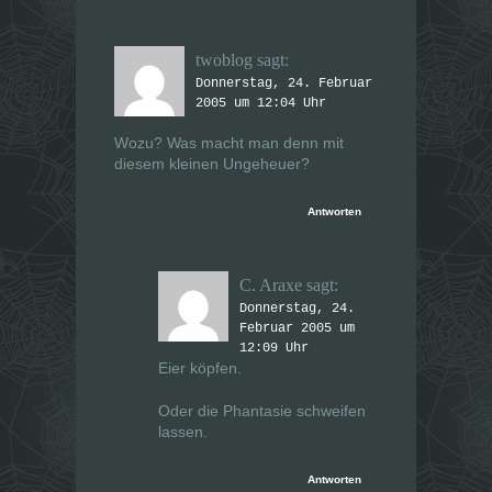
r
r
g
g
e
e
ö
ö
f
f
twoblog
sagt:
f
f
n
n
Donnerstag, 24. Februar
e
e
2005 um 12:04 Uhr
t
t
)
)
Wozu? Was macht man denn mit
diesem kleinen Ungeheuer?
Antworten
C. Araxe
sagt:
Donnerstag, 24.
Februar 2005 um
12:09 Uhr
Eier köpfen.
Oder die Phantasie schweifen
lassen.
Antworten