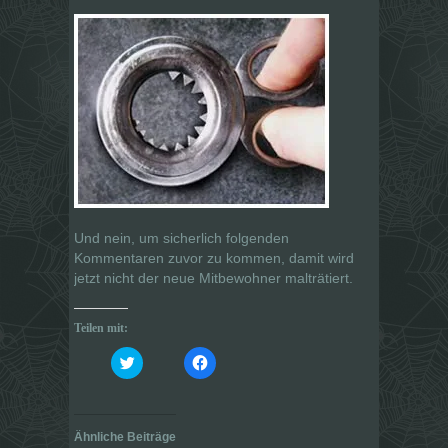
Und nein, um sicherlich folgenden
Kommentaren zuvor zu kommen, damit wird
jetzt
nicht
der neue Mitbewohner malträtiert.
Teilen mit:
K
K
l
l
i
i
c
c
k
k
,
,
u
u
Ähnliche Beiträge
m
m