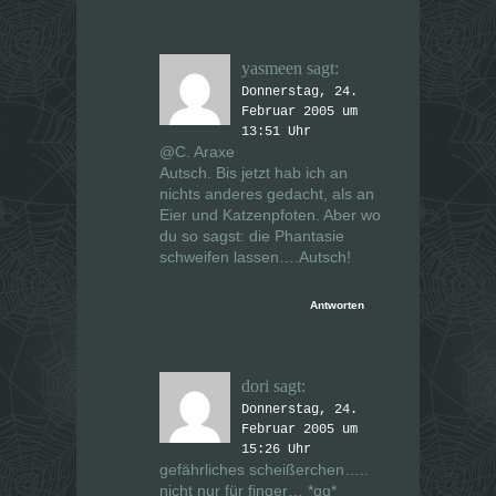
yasmeen
sagt:
Donnerstag, 24.
Februar 2005 um
13:51 Uhr
@C. Araxe
Autsch. Bis jetzt hab ich an
nichts anderes gedacht, als an
Eier und Katzenpfoten. Aber wo
du so sagst: die Phantasie
schweifen lassen….Autsch!
Antworten
dori
sagt:
Donnerstag, 24.
Februar 2005 um
15:26 Uhr
gefährliches scheißerchen…..
nicht nur für finger… *gg*