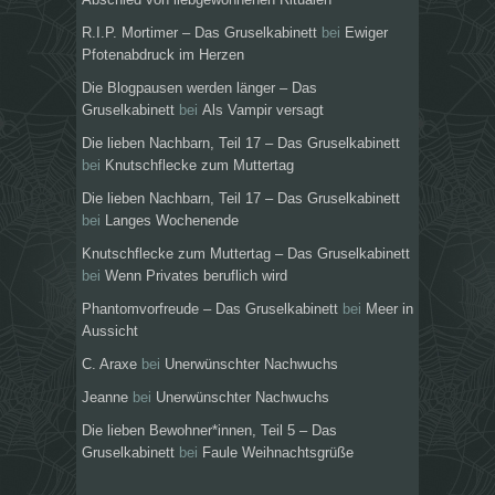
R.I.P. Mortimer – Das Gruselkabinett
bei
Ewiger
Pfotenabdruck im Herzen
Die Blogpausen werden länger – Das
Gruselkabinett
bei
Als Vampir versagt
Die lieben Nachbarn, Teil 17 – Das Gruselkabinett
bei
Knutschflecke zum Muttertag
Die lieben Nachbarn, Teil 17 – Das Gruselkabinett
bei
Langes Wochenende
Knutschflecke zum Muttertag – Das Gruselkabinett
bei
Wenn Privates beruflich wird
Phantomvorfreude – Das Gruselkabinett
bei
Meer in
Aussicht
C. Araxe
bei
Unerwünschter Nachwuchs
Jeanne
bei
Unerwünschter Nachwuchs
Die lieben Bewohner*innen, Teil 5 – Das
Gruselkabinett
bei
Faule Weihnachtsgrüße