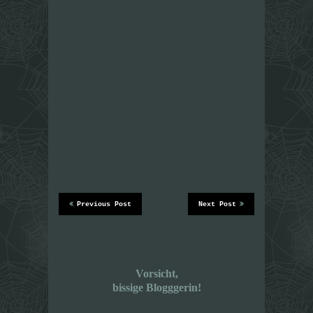
Previous Post
Next Post
Vorsicht,
bissige Blogggerin!