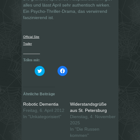
alles und lässt April sehr authentisch wirken.
Ein Psycho-Thriller-Drama, das verwirrend
faszinierend ist.
Official Site
Trailer
Teilen mit:
K
K
l
l
i
i
c
c
k
k
,
,
u
u
Ähnliche Beiträge
m
m
ü
a
b
u
Robotic Dementia
Widerstandsgrüße
e
f
Freitag, 6. April 2012
aus St. Petersburg
r
F
T
a
In "Unkategorisiert"
Dienstag, 4. November
w
c
i
e
2025
t
b
In "Die Russen
t
o
e
o
kommen"
r
k