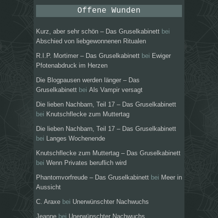
Offene Wunden
Kurz, aber sehr schön – Das Gruselkabinett
bei
Abschied von liebgewonnenen Ritualen
R.I.P. Mortimer – Das Gruselkabinett
bei
Ewiger
Pfotenabdruck im Herzen
Die Blogpausen werden länger – Das
Gruselkabinett
bei
Als Vampir versagt
Die lieben Nachbarn, Teil 17 – Das Gruselkabinett
bei
Knutschflecke zum Muttertag
Die lieben Nachbarn, Teil 17 – Das Gruselkabinett
bei
Langes Wochenende
Knutschflecke zum Muttertag – Das Gruselkabinett
bei
Wenn Privates beruflich wird
Phantomvorfreude – Das Gruselkabinett
bei
Meer in
Aussicht
C. Araxe
bei
Unerwünschter Nachwuchs
Jeanne
bei
Unerwünschter Nachwuchs