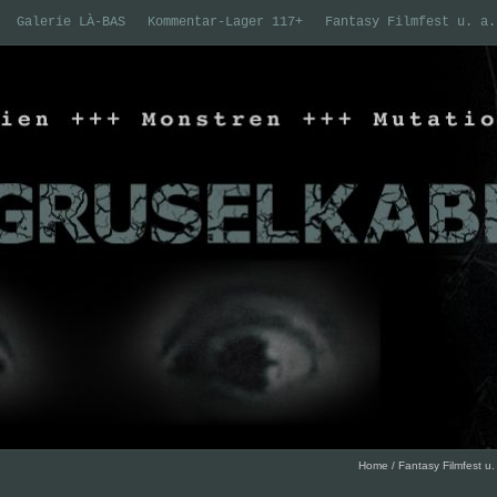
Galerie LÀ-BAS
Kommentar-Lager 117+
Fantasy Filmfest u. a.
Home
/
Fantasy Filmfest u.