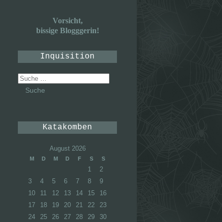
Vorsicht,
bissige Blogggerin!
Inquisition
Suche
nach:
Katakomben
August 2026
M
D
M
D
F
S
S
1
2
3
4
5
6
7
8
9
10
11
12
13
14
15
16
17
18
19
20
21
22
23
24
25
26
27
28
29
30