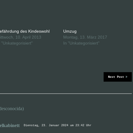
efährdung des Kindeswohl
Umzug
ittwoch, 10. April 2013
Montag, 13. März 2017
n "Unkategorisiert"
In "Unkategorisiert"
Next Post
desconocida)
elkabinett
Dienstag, 23. Januar 2024 um 23:42 Uhr