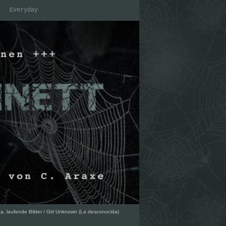
Everyday
 a. laufende Bilder
/
Girl Unknown (La desconocida)