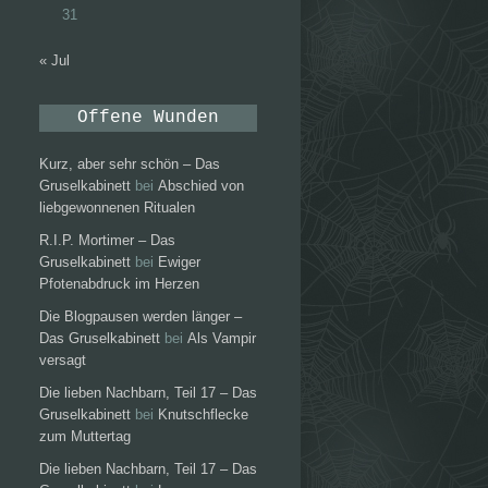
31
« Jul
Offene Wunden
Kurz, aber sehr schön – Das
Gruselkabinett
bei
Abschied von
liebgewonnenen Ritualen
R.I.P. Mortimer – Das
Gruselkabinett
bei
Ewiger
Pfotenabdruck im Herzen
Die Blogpausen werden länger –
Das Gruselkabinett
bei
Als Vampir
versagt
Die lieben Nachbarn, Teil 17 – Das
Gruselkabinett
bei
Knutschflecke
zum Muttertag
Die lieben Nachbarn, Teil 17 – Das