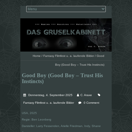
Home
/
Fantasy Filmfest u. a. laufende Bilder
/
Good
Boy (Good Boy – Trust His Instincts)
Good Boy (Good Boy – Trust His
Instincts)
Donnerstag, 4. September 2025
C. Araxe
Fantasy Filmfest u. a. laufende Bilder
0 Comment
USA, 2025
Regie: Ben Leonberg
Darsteller: Larry Fessenden, Arielle Friedman, Indy, Shane