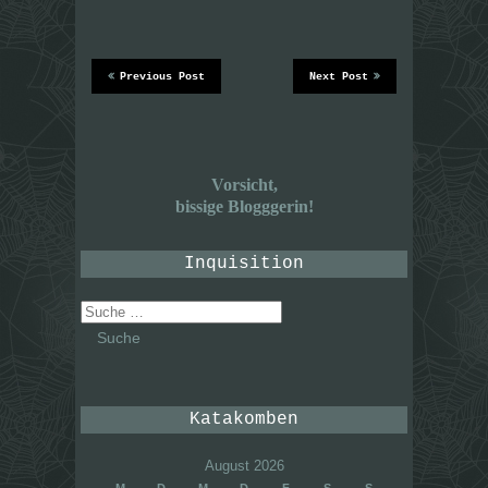
Previous Post
Next Post
Vorsicht,
bissige Blogggerin!
Inquisition
Suche
nach:
Katakomben
August 2026
M
D
M
D
F
S
S