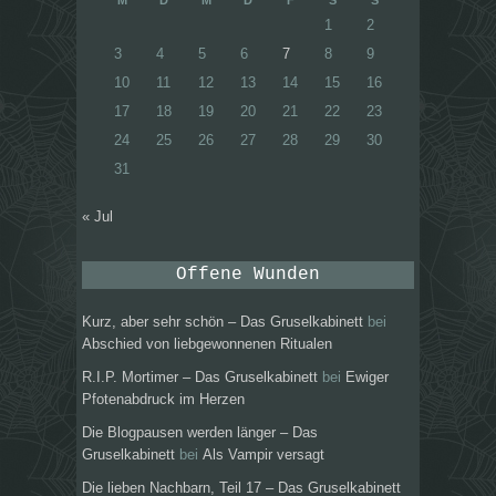
1
2
3
4
5
6
7
8
9
10
11
12
13
14
15
16
17
18
19
20
21
22
23
24
25
26
27
28
29
30
31
« Jul
Offene Wunden
Kurz, aber sehr schön – Das Gruselkabinett
bei
Abschied von liebgewonnenen Ritualen
R.I.P. Mortimer – Das Gruselkabinett
bei
Ewiger
Pfotenabdruck im Herzen
Die Blogpausen werden länger – Das
Gruselkabinett
bei
Als Vampir versagt
Die lieben Nachbarn, Teil 17 – Das Gruselkabinett