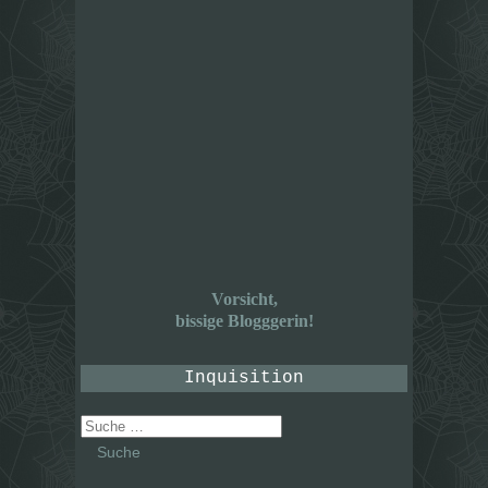
Vorsicht,
bissige Blogggerin!
Inquisition
Suche
nach: