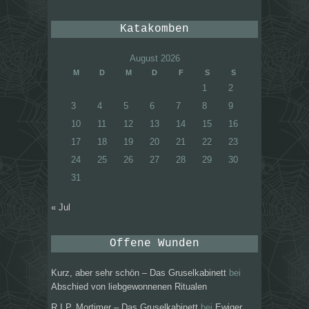
Katakomben
August 2026
M
D
M
D
F
S
S
1
2
3
4
5
6
7
8
9
10
11
12
13
14
15
16
17
18
19
20
21
22
23
24
25
26
27
28
29
30
31
« Jul
Offene Wunden
Kurz, aber sehr schön – Das Gruselkabinett
bei
Abschied von liebgewonnenen Ritualen
R.I.P. Mortimer – Das Gruselkabinett
bei
Ewiger