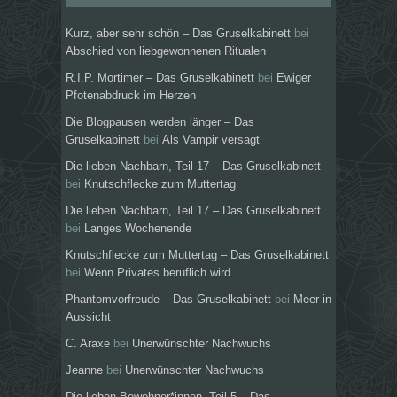
Kurz, aber sehr schön – Das Gruselkabinett
bei
Abschied von liebgewonnenen Ritualen
R.I.P. Mortimer – Das Gruselkabinett
bei
Ewiger
Pfotenabdruck im Herzen
Die Blogpausen werden länger – Das
Gruselkabinett
bei
Als Vampir versagt
Die lieben Nachbarn, Teil 17 – Das Gruselkabinett
bei
Knutschflecke zum Muttertag
Die lieben Nachbarn, Teil 17 – Das Gruselkabinett
bei
Langes Wochenende
Knutschflecke zum Muttertag – Das Gruselkabinett
bei
Wenn Privates beruflich wird
Phantomvorfreude – Das Gruselkabinett
bei
Meer in
Aussicht
C. Araxe
bei
Unerwünschter Nachwuchs
Jeanne
bei
Unerwünschter Nachwuchs
Die lieben Bewohner*innen, Teil 5 – Das