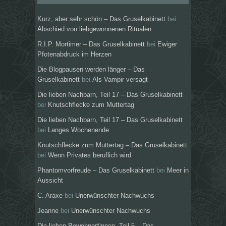
Kurz, aber sehr schön – Das Gruselkabinett
bei
Abschied von liebgewonnenen Ritualen
R.I.P. Mortimer – Das Gruselkabinett
bei
Ewiger
Pfotenabdruck im Herzen
Die Blogpausen werden länger – Das
Gruselkabinett
bei
Als Vampir versagt
Die lieben Nachbarn, Teil 17 – Das Gruselkabinett
bei
Knutschflecke zum Muttertag
Die lieben Nachbarn, Teil 17 – Das Gruselkabinett
bei
Langes Wochenende
Knutschflecke zum Muttertag – Das Gruselkabinett
bei
Wenn Privates beruflich wird
Phantomvorfreude – Das Gruselkabinett
bei
Meer in
Aussicht
C. Araxe
bei
Unerwünschter Nachwuchs
Jeanne
bei
Unerwünschter Nachwuchs
Die lieben Bewohner*innen, Teil 5 – Das