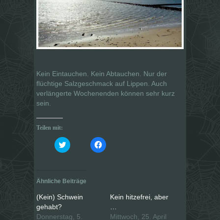
Kein Eintauchen. Kein Abtauchen. Nur der
flüchtige Salzgeschmack auf Lippen. Auch
verlängerte Wochenenden können sehr kurz
sein.
Teilen mit:
K
K
l
l
i
i
c
c
k
k
,
,
u
u
Ähnliche Beiträge
m
m
ü
a
b
u
(Kein) Schwein
Kein hitzefrei, aber
e
f
gehabt?
…
r
F
T
a
Donnerstag, 5.
Mittwoch, 25. April
w
c