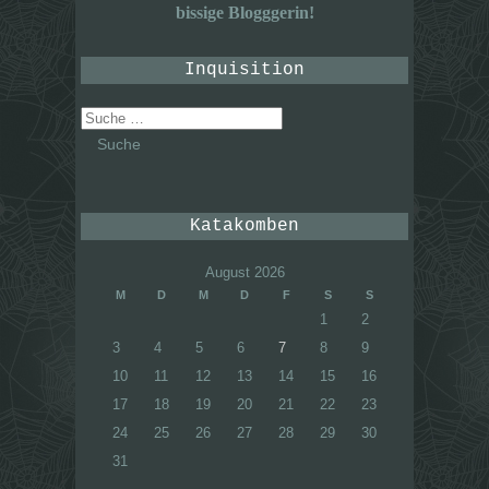
bissige Blogggerin!
Inquisition
Suche
nach:
Katakomben
August 2026
M
D
M
D
F
S
S
1
2
3
4
5
6
7
8
9
10
11
12
13
14
15
16
17
18
19
20
21
22
23
24
25
26
27
28
29
30
31