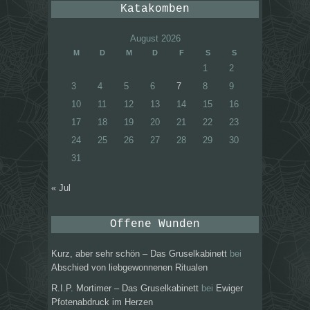
Katakomben
August 2026
M
D
M
D
F
S
S
1
2
3
4
5
6
7
8
9
10
11
12
13
14
15
16
17
18
19
20
21
22
23
24
25
26
27
28
29
30
31
« Jul
Offene Wunden
Kurz, aber sehr schön – Das Gruselkabinett
bei
Abschied von liebgewonnenen Ritualen
R.I.P. Mortimer – Das Gruselkabinett
bei
Ewiger
Pfotenabdruck im Herzen