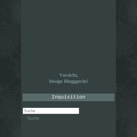
Vorsicht,
bissige Blogggerin!
Inquisition
Suche
nach: