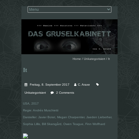
Home
/
Unkategorisiert
/
It
It
Freitag, 8. September 2017
C. Araxe
Unkategorisiert
2 Comments
USA, 2017
Regie: Andrés Muschietti
Darsteller: Javier Botet, Megan Charpentier, Jaeden Lieberher,
Sophia Lillis, Bill Skarsgård, Owen Teague, Finn Wolfhard