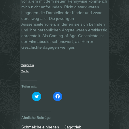
vor allem mit dem neuen Pennywise konnte ich
mich nicht anfreunden. Richtig stark waren
hingegen die Darsteller der Kinder und zwar
durchweg alle. Die jeweiligen
Aussenseiterrollen, in denen sie sich befinden
und ihre persönlichen Ängste waren erstklassig
dargestellt. Als Coming-of-Age-Geschichte ist
der Film absolut sehenswert, als Horror-
Geschichte dagegen weniger.
Wikipedia
Trailer
Teilen mit:
K
K
l
l
i
i
c
c
k
k
,
,
u
u
Ähnliche Beiträge
m
m
ü
a
b
u
Schmeicheleinheiten
Jagdtrieb