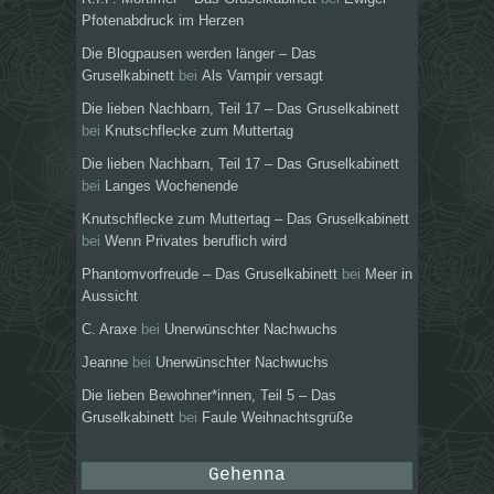
Pfotenabdruck im Herzen
Die Blogpausen werden länger – Das
Gruselkabinett
bei
Als Vampir versagt
Die lieben Nachbarn, Teil 17 – Das Gruselkabinett
bei
Knutschflecke zum Muttertag
Die lieben Nachbarn, Teil 17 – Das Gruselkabinett
bei
Langes Wochenende
Knutschflecke zum Muttertag – Das Gruselkabinett
bei
Wenn Privates beruflich wird
Phantomvorfreude – Das Gruselkabinett
bei
Meer in
Aussicht
C. Araxe
bei
Unerwünschter Nachwuchs
Jeanne
bei
Unerwünschter Nachwuchs
Die lieben Bewohner*innen, Teil 5 – Das
Gruselkabinett
bei
Faule Weihnachtsgrüße
Gehenna