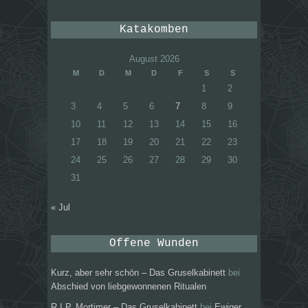
Katakomben
August 2026
M
D
M
D
F
S
S
1
2
3
4
5
6
7
8
9
10
11
12
13
14
15
16
17
18
19
20
21
22
23
24
25
26
27
28
29
30
31
« Jul
Offene Wunden
Kurz, aber sehr schön – Das Gruselkabinett
bei
Abschied von liebgewonnenen Ritualen
R.I.P. Mortimer – Das Gruselkabinett
bei
Ewiger