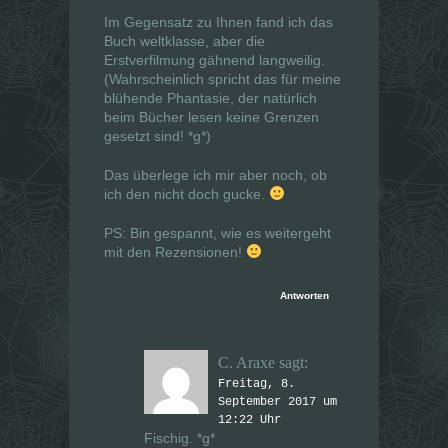
ö
ö
Im Gegensatz zu Ihnen fand ich das
f
f
f
f
Buch weltklasse, aber die
n
n
e
e
Erstverfilmung gähnend langweilig.
t
t
(Wahrscheinlich spricht das für meine
)
)
blühende Phantasie, der natürlich
beim Bücher lesen keine Grenzen
gesetzt sind! *g*)
Das überlege ich mir aber noch, ob
ich den nicht doch gucke.
PS: Bin gespannt, wie es weitergeht
mit den Rezensionen!
Antworten
C. Araxe
sagt:
Freitag, 8.
September 2017 um
12:22 Uhr
Fischig. *g*