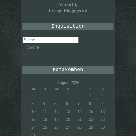
Vorsicht,
bissige Blogggerin!
Inquisition
Suche
nach:
Katakomben
August 2026
M
D
M
D
F
S
S
1
2
3
4
5
6
7
8
9
10
11
12
13
14
15
16
17
18
19
20
21
22
23
24
25
26
27
28
29
30
31