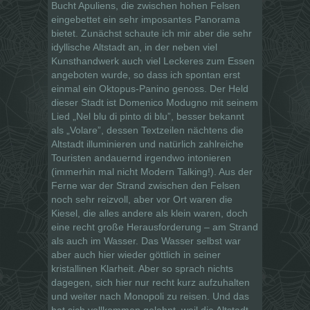
Bucht Apuliens, die zwischen hohen Felsen
eingebettet ein sehr imposantes Panorama
bietet. Zunächst schaute ich mir aber die sehr
idyllische Altstadt an, in der neben viel
Kunsthandwerk auch viel Leckeres zum Essen
angeboten wurde, so dass ich spontan erst
einmal ein Oktopus-Panino genoss. Der Held
dieser Stadt ist Domenico Modugno mit seinem
Lied „Nel blu di pinto di blu”, besser bekannt
als „Volare”, dessen Textzeilen nächtens die
Altstadt illuminieren und natürlich zahlreiche
Touristen andauernd irgendwo intonieren
(immerhin mal nicht Modern Talking!). Aus der
Ferne war der Strand zwischen den Felsen
noch sehr reizvoll, aber vor Ort waren die
Kiesel, die alles andere als klein waren, doch
eine recht große Herausforderung – am Strand
als auch im Wasser. Das Wasser selbst war
aber auch hier wieder göttlich in seiner
kristallinen Klarheit. Aber so sprach nichts
dagegen, sich hier nur recht kurz aufzuhalten
und weiter nach Monopoli zu reisen. Und das
hat sich vollkommen gelohnt, weil die Altstadt