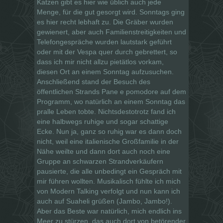
Katzen gibt es hier wie üblich auch jede
Menge, für die gut gesorgt wird. Sonntags ging
es hier recht lebhaft zu. Die Gräber wurden
gewienert, aber auch Familienstreitigkeiten und
Telefongespräche wurden lautstark geführt
oder mit der Vespa quer durch gebrettert, so
dass ich mir nicht allzu pietätlos vorkam,
diesen Ort an einem Sonntag aufzusuchen.
Anschließend stand der Besuch des
öffentlichen Strands Pane e pomodore auf dem
Programm, wo natürlich an einem Sonntag das
pralle Leben tobte. Nichtsdestotrotz fand ich
eine halbwegs ruhige und sogar schattige
Ecke. Nun ja, ganz so ruhig war es dann doch
nicht, weil eine italienische Großfamilie in der
Nähe weilte und dann dort auch noch eine
Gruppe an schwarzen Strandverkäufern
pausierte, die alle unbedingt ein Gespräch mit
mir führen wollten. Musikalisch fühlte ich mich
von Modern Talking verfolgt und nun kann ich
auch auf Suaheli grüßen (Jambo, Jambo!).
Aber das Beste war natürlich, mich endlich ins
Meer zu stürzen, das auch dort von betörender