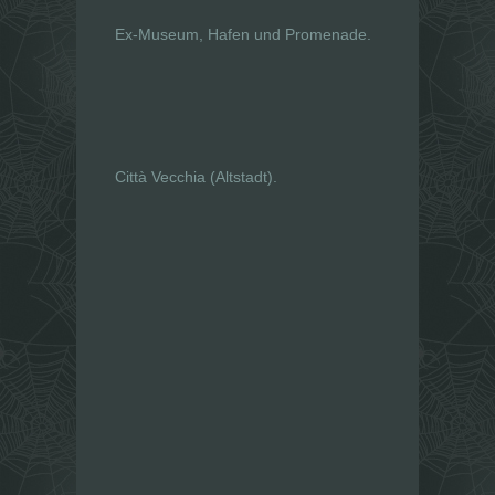
Ex-Museum, Hafen und Promenade.
Città Vecchia (Altstadt).