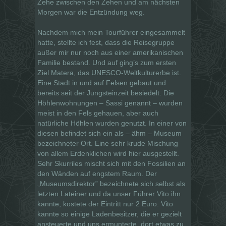
Zehe zwischen den Zehen und am nächsten
Morgen war die Entzündung weg.
Nachdem mich mein Tourführer eingesammelt
hatte, stellte ich fest, dass die Reisegruppe
außer mir nur noch aus einer amerikanischen
Familie bestand. Und auf ging’s zum ersten
Ziel Matera, das UNESCO-Weltkulturerbe ist.
Eine Stadt in und auf Felsen gebaut und
bereits seit der Jungsteinzeit besiedelt. Die
Höhlenwohnungen – Sassi genannt – wurden
meist in den Fels gehauen, aber auch
natürliche Höhlen wurden genutzt. In einer von
diesen befindet sich ein als – ähm – Museum
bezeichneter Ort. Eine sehr krude Mischung
von allem Erdenklichen wird hier ausgestellt.
Sehr Skurriles mischt sich mit den Fossilien an
den Wänden auf engstem Raum. Der
„Museumsdirektor” bezeichnete sich selbst als
letzten Lateiner und da unser Führer Vito ihn
kannte, kostete der Eintritt nur 2 Euro. Vito
kannte so einige Ladenbesitzer, die er gezielt
ansteuerte und uns ermunterte, dort etwas zu