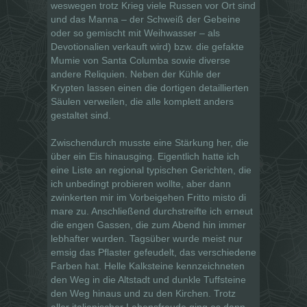
weswegen trotz Krieg viele Russen vor Ort sind
und das Manna – der Schweiß der Gebeine
oder so gemischt mit Weihwasser – als
Devotionalien verkauft wird) bzw. die gefakte
Mumie von Santa Columba sowie diverse
andere Reliquien. Neben der Kühle der
Krypten lassen einen die dortigen detaillierten
Säulen verweilen, die alle komplett anders
gestaltet sind.
Zwischendurch musste eine Stärkung her, die
über ein Eis hinausging. Eigentlich hatte ich
eine Liste an regional typischen Gerichten, die
ich unbedingt probieren wollte, aber dann
zwinkerten mir im Vorbeigehen Fritto misto di
mare zu. Anschließend durchstreifte ich erneut
die engen Gassen, die zum Abend hin immer
lebhafter wurden. Tagsüber wurde meist nur
emsig das Pflaster gefeudelt, das verschiedene
Farben hat. Helle Kalksteine kennzeichneten
den Weg in die Altstadt und dunkle Tuffsteine
den Weg hinaus und zu den Kirchen. Trotz
aller italienischer Lebensfreude ging es dann