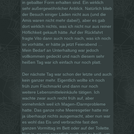
in geballter Form erhalten sind. Ein wirklich
sehr außergewöhnlicher Anblick. Natürlich blieb
der Besuch einiger Läden nicht aus (und die
Amis waren nicht mehr dabei!), aber es gab
dort wirklich nichts, was ich nicht nur aus reiner
Höflichkeit gekauft hätte. Auf der Rückfahrt
fragte Vito dann auch noch nach, was ich noch
so vorhätte, er hätte ja jetzt Feierabend …
Mein Bedarf an Unterhaltung war jedoch
vollkommen gedeckt und nach diesem sehr
heißen Tag war ich einfach nur noch platt.
Der nächste Tag war schon der letzte und auch
kein ganzer mehr. Eigentlich wollte ich noch
früh zum Fischmarkt und dann nur noch
weitere Lebensmitteleinkäufe tätigen. Ich
wachte zwar auch recht früh auf, aber
vornehmlich weil ich Magen-/Darmprobleme
hatte. Das ganze rohe Meeresgetier hatte mir
ja überhaupt nichts ausgemacht, aber nun war
es wohl das Eis und verbrachte fast den
ganzen Vormittag im Bett oder auf der Toilette.
Nun ja, es war eigentlich auch viel zu heiß, um