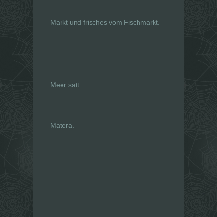
Markt und frisches vom Fischmarkt.
Meer satt.
Matera.