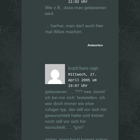
11:02 Uhr
Wie z.B., dass man gelassener
wird.
… harhar, man darf auch hier
mal Witze machen.
Antworten
kopfchaos
sagt:
Mittwoch, 27.
April 2005 um
19:07 Uhr
gelassener….. ??? nee, konnt‘
ich bei mir nich‘ feststellen, ich
war doch immer ein eher
ruhiger typ, der still vor sich hin
gewurschtelt hatte und immer
noch still vor sich hin
wurschtelt….. *grin*
wobei, manchmal kommt schon