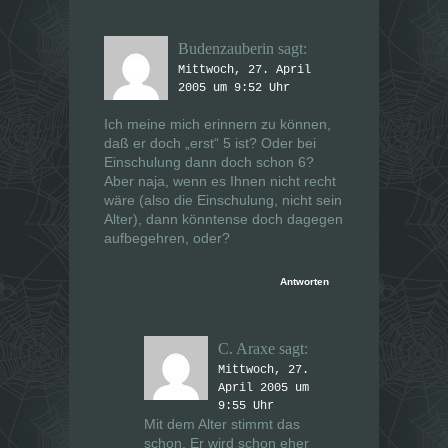
e
e
m
m
F
F
e
e
Budenzauberin
sagt:
n
n
s
s
Mittwoch, 27. April
t
t
e
e
2005 um 9:52 Uhr
r
r
g
g
e
e
Ich meine mich erinnern zu können,
ö
ö
daß er doch „erst“ 5 ist? Oder bei
f
f
f
f
Einschulung dann doch schon 6?
n
n
Aber naja, wenn es Ihnen nicht recht
e
e
t
t
wäre (also die Einschulung, nicht sein
)
)
Alter), dann könntense doch dagegen
aufbegehren, oder?
Antworten
C. Araxe
sagt:
Mittwoch, 27.
April 2005 um
9:55 Uhr
Mit dem Alter stimmt das
schon. Er wird schon eher