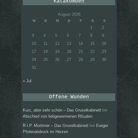
Katakomben
August 2026
M
D
M
D
F
S
S
1
2
3
4
5
6
7
8
9
10
11
12
13
14
15
16
17
18
19
20
21
22
23
24
25
26
27
28
29
30
31
« Jul
Offene Wunden
Kurz, aber sehr schön – Das Gruselkabinett
bei
Abschied von liebgewonnenen Ritualen
R.I.P. Mortimer – Das Gruselkabinett
bei
Ewiger
Pfotenabdruck im Herzen