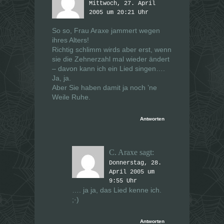
Mittwoch, 27. April
2005 um 20:21 Uhr
So so, Frau Araxe jammert wegen
ihres Alters!
Richtig schlimm wirds aber erst, wenn
sie die Zehnerzahl mal wieder ändert
– davon kann ich ein Lied singen….
Ja, ja.
Aber Sie haben damit ja noch ’ne
Weile Ruhe.
Antworten
C. Araxe
sagt:
Donnerstag, 28.
April 2005 um
9:55 Uhr
…. ja ja,
das
Lied kenne ich.
;·)
Antworten