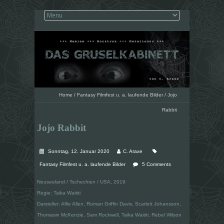
Home
/
Fantasy Filmfest u. a. laufende Bilder
/
Jojo
Rabbit
Jojo Rabbit
Sonntag, 12. Januar 2020
C. Araxe
Fantasy Filmfest u. a. laufende Bilder
5 Comments
Neuseeland / Tschechien / USA, 2019
Regie: Taika Waititi
Darsteller: Alfie Allen, Roman Griffin Davis, Scarlett Johansson,
Thomasin McKenzie, Sam Rockwell, Taika Waititi, Rebel Wilson