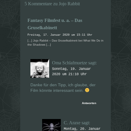
m
m
5 Kommentare zu Jojo Rabbit
F
F
e
e
n
n
s
s
t
t
Fantasy Filmfest u. a. – Das
e
e
r
r
Gruselkabinett
g
g
e
e
Freitag, 17. Januar 2020 um 15:11 Uhr
ö
ö
f
f
[…] Jojo Rabbit – Das Gruselkabinett bei What We Do in
f
f
the Shadows […]
n
n
e
e
t
t
)
)
Oma Schlafmuetze
sagt:
Sonntag, 19. Januar
2020 um 21:10 Uhr
Danke für den Tipp, ich glaube, der
Film könnte interessant sein.
Antworten
C. Araxe
sagt:
Montag, 20. Januar