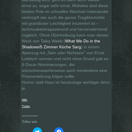
ernst zu, sogar sehr ernst. Mühelos sind diese
beiden Pole im schnellen Wechsel miteinander
verknüpft wie auch die ganze Tragikkomödie
mit grandioser Leichtigkeit inszeniert ist –
lachmuskelstrapazierend und herzerwärmend
zugleich. Ohne Übertreibung kann man dieses
Werk von Taika Waititi (
What We Do in the
Shadows/5 Zimmer Küche Sarg
) in einem
Atemzug mit „Sein oder Nichtseinˮ von Ernst
Lubitsch nennen und nicht ohne Grund gab es
6 Oscar-Nominierungen, der
wünschenswerterweise auch mindestens eine
Preisverleihung folgen sollte.
Humor statt Hass ist heutzutage wichtiger denn
je.
Wiki
Trailer
Teilen mit:
K
K