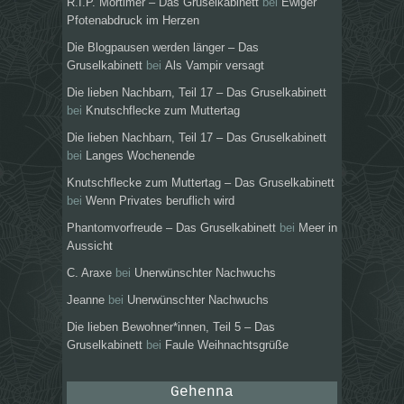
R.I.P. Mortimer – Das Gruselkabinett
bei
Ewiger
Pfotenabdruck im Herzen
Die Blogpausen werden länger – Das
Gruselkabinett
bei
Als Vampir versagt
Die lieben Nachbarn, Teil 17 – Das Gruselkabinett
bei
Knutschflecke zum Muttertag
Die lieben Nachbarn, Teil 17 – Das Gruselkabinett
bei
Langes Wochenende
Knutschflecke zum Muttertag – Das Gruselkabinett
bei
Wenn Privates beruflich wird
Phantomvorfreude – Das Gruselkabinett
bei
Meer in
Aussicht
C. Araxe
bei
Unerwünschter Nachwuchs
Jeanne
bei
Unerwünschter Nachwuchs
Die lieben Bewohner*innen, Teil 5 – Das
Gruselkabinett
bei
Faule Weihnachtsgrüße
Gehenna