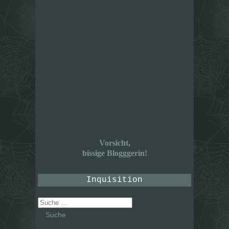
Vorsicht,
bissige Blogggerin!
Inquisition
Suche
nach: