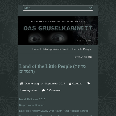
Home
/
Unkategorisiert
/
Land of the Little People
(מדינת הגמדים)
Land of the Little People (מדינת
הגמדים)
Donnerstag, 14. September 2017
C. Araxe
Unkategorisiert
0 Comment
Israel, Palästina 2016
Regie: Yaniv Berman
Darsteller: Nadav David, Ofer Hayun, Amit Hechter, Nimrod