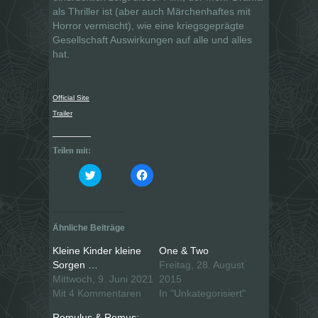
als Thriller ist (aber auch Märchenhaftes mit
Horror vermischt), wie eine kriegsgeprägte
Gesellschaft Auswirkungen auf alle und alles
hat.
Official Site
Trailer
Teilen mit:
K
K
l
l
i
i
c
c
k
k
,
,
u
u
Ähnliche Beiträge
m
m
ü
a
b
u
Kleine Kinder kleine
One & Two
e
f
Sorgen …
Freitag, 28. August
r
F
T
a
Mittwoch, 9. Juni 2021
2015
w
c
i
e
Mit 4 Kommentaren
In "Unkategorisiert"
t
b
t
o
Romulus & Remus:
e
o